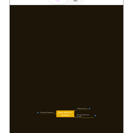
🧭 Definizione e Scopo
10
Guida al Piano di 
📋 Componenti Fondamentali
29
Marketing
🛠️ Processo di Creazione e 
20
Strumenti