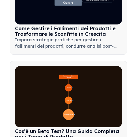
Mercato e le Esigenze dei Clienti
Crescita
Come Gestire i Fallimenti dei Prodotti e
Trasformare le Sconfitte in Crescita
Impara strategie pratiche per gestire i
fallimenti dei prodotti, condurre analisi post-
mortem efficaci e trasformare le battute
d'arresto in preziose opportunità di
apprendimento per il tuo team.
Panoramica del Beta 
Testing
🔍 Definizione
4
🎯 Importanza
📋 Processo e Tipologie
20
Cos'è un Beta Test? Una Guida Completa
per i Team di Prodotto