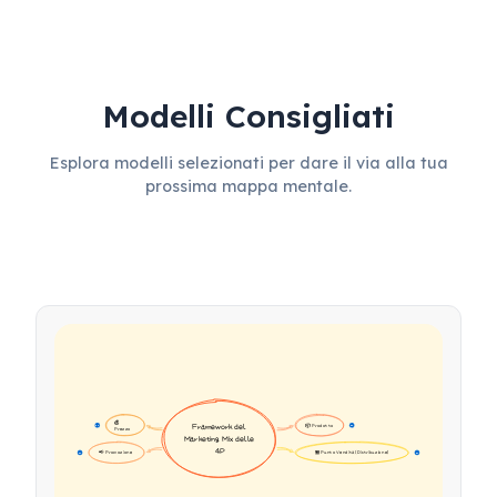
Modelli Consigliati
Esplora modelli selezionati per dare il via alla tua
prossima mappa mentale.
💰 
📦 Prodotto
Framework del 
16
16
Prezzo
Marketing Mix delle 
4P
📢 Promozione
🏪 Punto Vendita (Distribuzione)
17
17