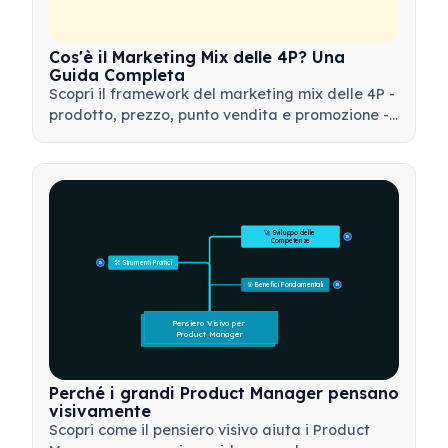
Cos'è il Marketing Mix delle 4P? Una
Guida Completa
Scopri il framework del marketing mix delle 4P -
prodotto, prezzo, punto vendita e promozione -
e come utilizzare questo strumento strategico
per sviluppare strategie di marketing efficaci.
🚀 Sviluppo delle 
15
Competenze
🛠️ Strumenti Pratici
15
🎯 Benefici Fondamentali
15
Pensiero Visivo per 
Product Manager
Perché i grandi Product Manager pensano
visivamente
Scopri come il pensiero visivo aiuta i Product