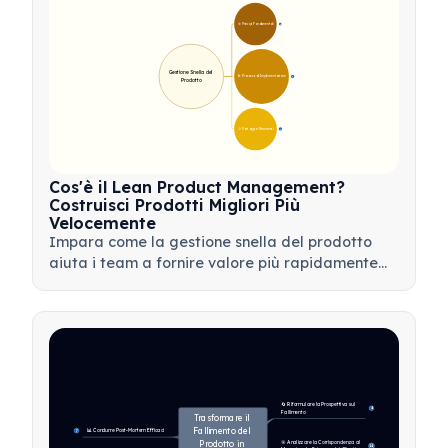
🎯 Principi Fondamentali
9
Gestione Snella del 
🛠️ Processo di Implementazione
12
Prodotto
💡 Vantaggi e Strumenti
17
Cos'è il Lean Product Management?
Costruisci Prodotti Migliori Più
Velocemente
Impara come la gestione snella del prodotto
aiuta i team a fornire valore più rapidamente
minimizzando gli sprechi, utilizzando il feedback
dei clienti e concentrandosi su ciò che conta di
più.
🔄 Riformulare la Prospettiva sul 
4
Fallimento
Trasformare il 
Fallimento del 
📊 Condurre Post-Mortem Efficaci
7
Prodotto in 
🎯 Analizzare la Corrispondenza al 
14