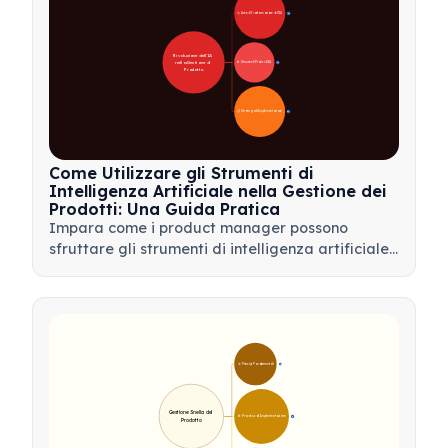
🚀 Aree di Trasformazione dell'IA
28
Rivoluzione dell'IA 
nella Gestione di 
🛠️ Strumenti Pratici di IA
31
Prodotto
📋 Strategia di Implementazione
33
Come Utilizzare gli Strumenti di
Intelligenza Artificiale nella Gestione dei
Prodotti: Una Guida Pratica
Impara come i product manager possono
sfruttare gli strumenti di intelligenza artificiale
per l'analisi dei dati, l'automazione e il processo
decisionale per semplificare i flussi di lavoro e
favorire l'innovazione del prodotto.
🎯 Principi Fondamentali
9
Gestione Snella del 
🛠️ Processo di Implementazione
12
Prodotto