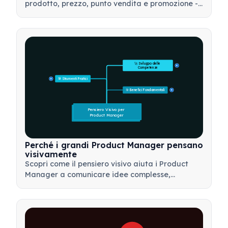
prodotto, prezzo, punto vendita e promozione -
e come utilizzare questo strumento strategico
per sviluppare strategie di marketing efficaci.
🚀 Sviluppo delle 
15
Competenze
🛠️ Strumenti Pratici
15
🎯 Benefici Fondamentali
15
Pensiero Visivo per 
Product Manager
Perché i grandi Product Manager pensano
visivamente
Scopri come il pensiero visivo aiuta i Product
Manager a comunicare idee complesse,
prendere decisioni più rapide e allineare gli
stakeholder utilizzando framework come mappe
mentali e alberi dei prodotti.