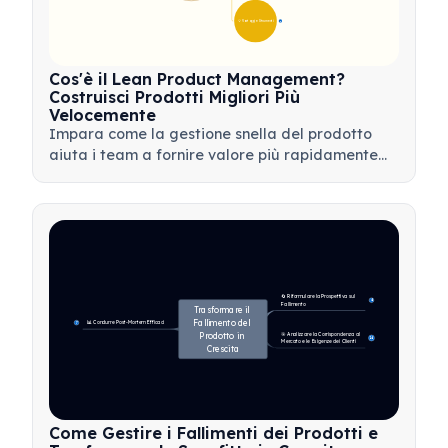
💡 Vantaggi e Strumenti
17
Cos'è il Lean Product Management?
Costruisci Prodotti Migliori Più
Velocemente
Impara come la gestione snella del prodotto
aiuta i team a fornire valore più rapidamente
minimizzando gli sprechi, utilizzando il feedback
dei clienti e concentrandosi su ciò che conta di
più.
🔄 Riformulare la Prospettiva sul 
4
Fallimento
Trasformare il 
Fallimento del 
📊 Condurre Post-Mortem Efficaci
7
Prodotto in 
🎯 Analizzare la Corrispondenza al 
14
Mercato e le Esigenze dei Clienti
Crescita
Come Gestire i Fallimenti dei Prodotti e