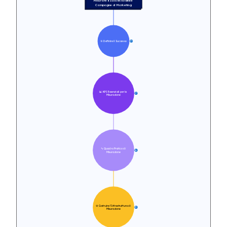
Misurare il Successo delle 
Campagne di Marketing
🎯 Definire il Successo
10
📊 KPI Essenziali per la 
17
Misurazione
🔧 Quadro Pratico di 
16
Misurazione
⚙️ Costruire l'Infrastruttura di 
15
Misurazione