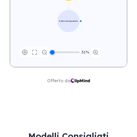
🌟 Oltre i Dati Quantitativi
15
31
%
Offerto da
Guidare Risultati Aziendali 
Migliori
Modelli Consigliati