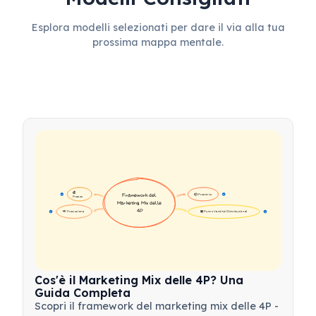
Esplora modelli selezionati per dare il via alla tua
prossima mappa mentale.
💰 
📦 Prodotto
Framework del 
16
16
Prezzo
Marketing Mix delle 
4P
📢 Promozione
🏪 Punto Vendita (Distribuzione)
17
17
Cos'è il Marketing Mix delle 4P? Una
Guida Completa
Scopri il framework del marketing mix delle 4P -