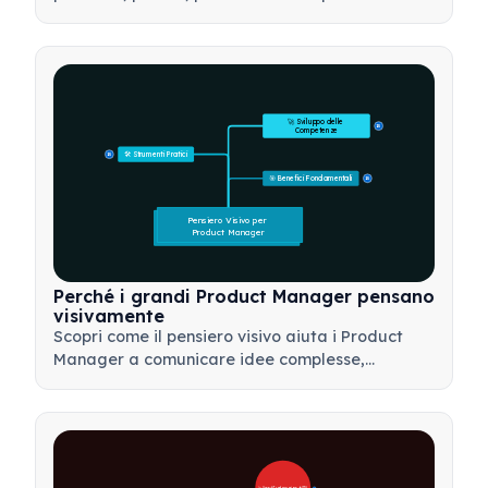
e come utilizzare questo strumento strategico
per sviluppare strategie di marketing efficaci.
🚀 Sviluppo delle 
15
Competenze
🛠️ Strumenti Pratici
15
🎯 Benefici Fondamentali
15
Pensiero Visivo per 
Product Manager
Perché i grandi Product Manager pensano
visivamente
Scopri come il pensiero visivo aiuta i Product
Manager a comunicare idee complesse,
prendere decisioni più rapide e allineare gli
stakeholder utilizzando framework come mappe
mentali e alberi dei prodotti.