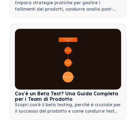
Impara strategie pratiche per gestire i
fallimenti dei prodotti, condurre analisi post-
mortem efficaci e trasformare le battute
d'arresto in preziose opportunità di
apprendimento per il tuo team.
Panoramica del Beta 
Testing
🔍 Definizione
4
🎯 Importanza
📋 Processo e Tipologie
20
Cos'è un Beta Test? Una Guida Completa
per i Team di Prodotto
Scopri cos'è il beta testing, perché è cruciale per
il successo del prodotto e come condurre test
beta efficaci per validare il tuo prodotto prima
del lancio.