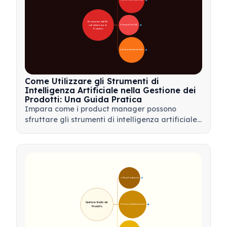
🚀 Aree di Trasformazione dell'IA
28
Rivoluzione dell'IA 
nella Gestione di 
🛠️ Strumenti Pratici di IA
31
Prodotto
📋 Strategia di Implementazione
33
Come Utilizzare gli Strumenti di
Intelligenza Artificiale nella Gestione dei
Prodotti: Una Guida Pratica
Impara come i product manager possono
sfruttare gli strumenti di intelligenza artificiale
per l'analisi dei dati, l'automazione e il processo
decisionale per semplificare i flussi di lavoro e
favorire l'innovazione del prodotto.
🎯 Principi Fondamentali
9
Gestione Snella del 
🛠️ Processo di Implementazione
12
Prodotto