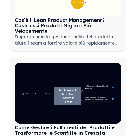
💡 Vantaggi e Strumenti
17
Cos'è il Lean Product Management?
Costruisci Prodotti Migliori Più
Velocemente
Impara come la gestione snella del prodotto
aiuta i team a fornire valore più rapidamente
minimizzando gli sprechi, utilizzando il feedback
dei clienti e concentrandosi su ciò che conta di
più.
🔄 Riformulare la Prospettiva sul 
4
Fallimento
Trasformare il 
Fallimento del 
📊 Condurre Post-Mortem Efficaci
7
Prodotto in 
🎯 Analizzare la Corrispondenza al 
14
Mercato e le Esigenze dei Clienti
Crescita
Come Gestire i Fallimenti dei Prodotti e
Trasformare le Sconfitte in Crescita