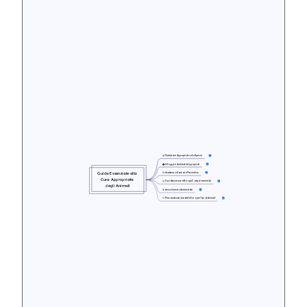
🍎 Nutrizione Appropriata alla Specie
17
🏠 Alloggio e Ambiente Appropriati
15
Guida Essenziale alla 
🩺 Assistenza Sanitaria Preventiva
18
Cura Appropriata 
🤝 Socializzazione e Bisogni Comportamentali
16
degli Animali
🎯 Arricchimento Ambientale
16
🐾 Personalizzazione della Cura per Tipi di Animali
15