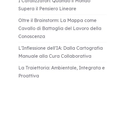
I Catalizzatori: Quando il Mondo
Supera il Pensiero Lineare
Oltre il Brainstorm: La Mappa come
Cavallo di Battaglia del Lavoro della
Conoscenza
L'Inflessione dell'IA: Dalla Cartografia
Manuale alla Cura Collaborativa
La Traiettoria: Ambientale, Integrata e
Proattiva
Il Mappaggio come Disciplina
Fondamentale