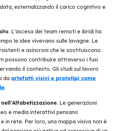
data, esternalizzando il carico cognitivo e
uito
. L'ascesa dei team remoti e ibridi ha
tempo le idee vivevano sulle lavagne. Le
sistenti e asincroni che le sostituiscono.
am possono contribuire attraverso i fusi
servando il contesto. Gli studi sul lavoro
za da
artefatti visivi e prototipi come
le
.
ell'Alfabetizzazione
. Le generazioni
deo e media interattivi pensano
e in rete. Per loro, una mappa visiva non è
del pensiero più nativa ed espressiva di un