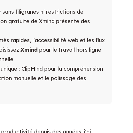
t
sans filigranes ni restrictions de
rsion gratuite de Xmind présente des
és rapides, l'accessibilité web et les flux
oisissez
Xmind
pour le travail hors ligne
nnelle
r unique : ClipMind pour la compréhension
éation manuelle et le polissage des
productivité depuis des années, j'ai