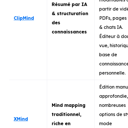
Résumé par IA
partir de vid
& structuration
ClipMind
PDFs, pages
des
& chats IA.
connaissances
Éditeur à do
vue, historiq
base de
connaissanc
personnelle.
Édition manu
approfondie,
Mind mapping
nombreuses
traditionnel,
options de st
XMind
riche en
mode