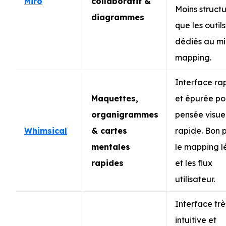
Miro
collaboratif &
Moins struct
diagrammes
que les outils
dédiés au m
mapping.
Interface ra
Maquettes,
et épurée po
organigrammes
pensée visue
Whimsical
& cartes
rapide. Bon 
mentales
le mapping l
rapides
et les flux
utilisateur.
Interface trè
intuitive et