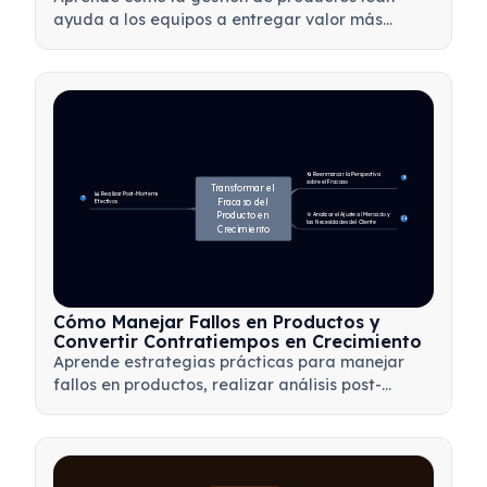
ayuda a los equipos a entregar valor más
rápido mediante la minimización de
desperdicios, el uso de comentarios de los
clientes y la concentración en lo que más
importa.
🔄 Reenmarcar la Perspectiva 
4
sobre el Fracaso
Transformar el 
📊 Realizar Post-Mortems 
7
Fracaso del 
Efectivos
Producto en 
🎯 Analizar el Ajuste al Mercado y 
14
las Necesidades del Cliente
Crecimiento
Cómo Manejar Fallos en Productos y
Convertir Contratiempos en Crecimiento
Aprende estrategias prácticas para manejar
fallos en productos, realizar análisis post-
mortem efectivos y transformar contratiempos
en valiosas oportunidades de aprendizaje para
tu equipo.