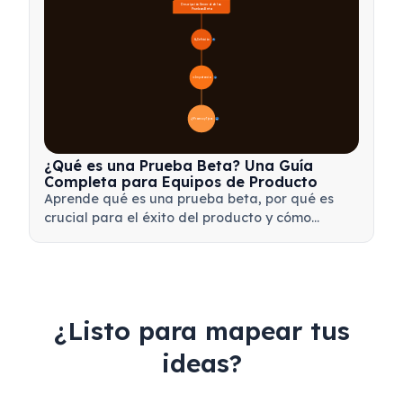
Descripción General de las 
Pruebas Beta
🔍 Definición
4
🎯 Importancia
7
📋 Proceso y Tipos
20
¿Qué es una Prueba Beta? Una Guía
Completa para Equipos de Producto
Aprende qué es una prueba beta, por qué es
crucial para el éxito del producto y cómo
realizar pruebas beta efectivas para validar tu
producto antes del lanzamiento.
¿Listo para mapear tus
ideas?