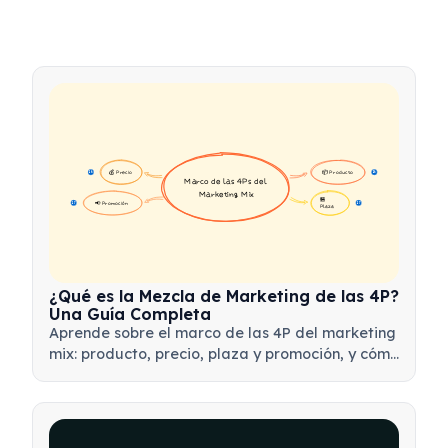
💰 Precio
📦 Producto
16
16
Marco de las 4Ps del 
Marketing Mix
🏪 
📢 Promoción
17
17
Plaza
¿Qué es la Mezcla de Marketing de las 4P?
Una Guía Completa
Aprende sobre el marco de las 4P del marketing
mix: producto, precio, plaza y promoción, y cómo
utilizar esta herramienta estratégica para
desarrollar estrategias de marketing efectivas.