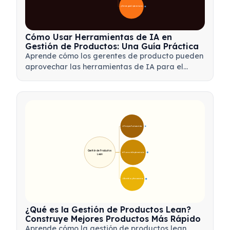
📋 Estrategia de Implementación
33
Cómo Usar Herramientas de IA en
Gestión de Productos: Una Guía Práctica
Aprende cómo los gerentes de producto pueden
aprovechar las herramientas de IA para el
análisis de datos, la automatización y la toma
de decisiones, con el fin de optimizar flujos de
trabajo e impulsar la innovación de productos.
🎯 Principios Fundamentales
9
Gestión de Productos 
🛠️ Proceso de Implementación
12
Lean
💡 Beneficios y Herramientas
17
¿Qué es la Gestión de Productos Lean?
Construye Mejores Productos Más Rápido
Aprende cómo la gestión de productos lean