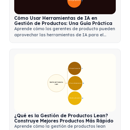
📋 Estrategia de Implementación
33
Cómo Usar Herramientas de IA en
Gestión de Productos: Una Guía Práctica
Aprende cómo los gerentes de producto pueden
aprovechar las herramientas de IA para el
análisis de datos, la automatización y la toma
de decisiones, con el fin de optimizar flujos de
trabajo e impulsar la innovación de productos.
🎯 Principios Fundamentales
9
Gestión de Productos 
🛠️ Proceso de Implementación
12
Lean
💡 Beneficios y Herramientas
17
¿Qué es la Gestión de Productos Lean?
Construye Mejores Productos Más Rápido
Aprende cómo la gestión de productos lean