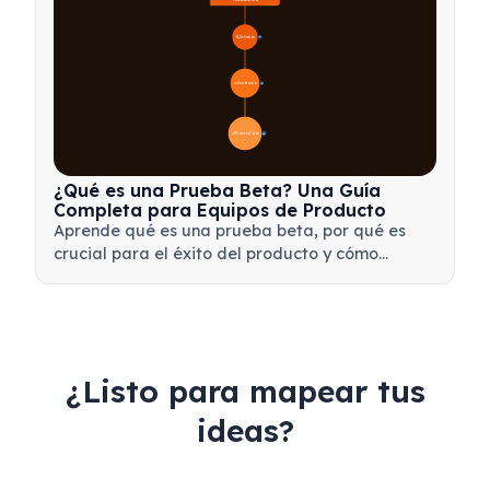
🔍 Definición
4
🎯 Importancia
7
📋 Proceso y Tipos
20
¿Qué es una Prueba Beta? Una Guía
Completa para Equipos de Producto
Aprende qué es una prueba beta, por qué es
crucial para el éxito del producto y cómo
realizar pruebas beta efectivas para validar tu
producto antes del lanzamiento.
¿Listo para mapear tus
ideas?