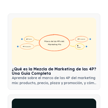
💰 Precio
📦 Producto
16
16
Marco de las 4Ps del 
Marketing Mix
🏪 
📢 Promoción
17
17
Plaza
¿Qué es la Mezcla de Marketing de las 4P?
Una Guía Completa
Aprende sobre el marco de las 4P del marketing
mix: producto, precio, plaza y promoción, y cómo
utilizar esta herramienta estratégica para
desarrollar estrategias de marketing efectivas.