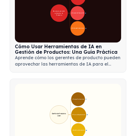
Revolución de la IA 
en Gestión de 
🛠️ Herramientas Prácticas de IA
31
Productos
📋 Estrategia de Implementación
33
Cómo Usar Herramientas de IA en
Gestión de Productos: Una Guía Práctica
Aprende cómo los gerentes de producto pueden
aprovechar las herramientas de IA para el
análisis de datos, la automatización y la toma
de decisiones, con el fin de optimizar flujos de
trabajo e impulsar la innovación de productos.
🎯 Principios Fundamentales
9
Gestión de Productos 
🛠️ Proceso de Implementación
12
Lean
💡 Beneficios y Herramientas
17