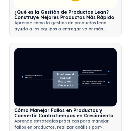
¿Qué es la Gestión de Productos Lean?
Construye Mejores Productos Más Rápido
Aprende cómo la gestión de productos lean
ayuda a los equipos a entregar valor más
rápido mediante la minimización de
desperdicios, el uso de comentarios de los
clientes y la concentración en lo que más
importa.
🔄 Reenmarcar la Perspectiva 
4
sobre el Fracaso
Transformar el 
📊 Realizar Post-Mortems 
7
Fracaso del 
Efectivos
Producto en 
🎯 Analizar el Ajuste al Mercado y 
14
las Necesidades del Cliente
Crecimiento
Cómo Manejar Fallos en Productos y
Convertir Contratiempos en Crecimiento
Aprende estrategias prácticas para manejar
fallos en productos, realizar análisis post-