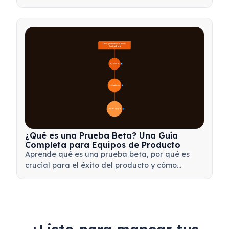
mortem efectivos y transformar contratiempos
en valiosas oportunidades de aprendizaje para
tu equipo.
Descripción General de las 
Pruebas Beta
🔍 Definición
4
🎯 Importancia
7
📋 Proceso y Tipos
20
¿Qué es una Prueba Beta? Una Guía
Completa para Equipos de Producto
Aprende qué es una prueba beta, por qué es
crucial para el éxito del producto y cómo
realizar pruebas beta efectivas para validar tu
producto antes del lanzamiento.