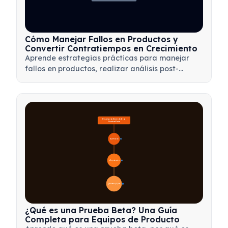
Cómo Manejar Fallos en Productos y
Convertir Contratiempos en Crecimiento
Aprende estrategias prácticas para manejar
fallos en productos, realizar análisis post-
mortem efectivos y transformar contratiempos
en valiosas oportunidades de aprendizaje para
tu equipo.
Descripción General de las 
Pruebas Beta
🔍 Definición
4
🎯 Importancia
7
📋 Proceso y Tipos
20
¿Qué es una Prueba Beta? Una Guía
Completa para Equipos de Producto