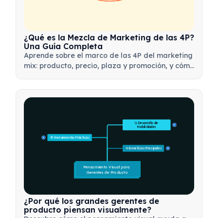
¿Qué es la Mezcla de Marketing de las 4P?
Una Guía Completa
Aprende sobre el marco de las 4P del marketing
mix: producto, precio, plaza y promoción, y cómo
utilizar esta herramienta estratégica para
desarrollar estrategias de marketing efectivas.
🚀 Desarrollo de 
15
Habilidades
🛠️ Herramientas Prácticas
15
🎯 Beneficios Principales
15
Pensamiento Visual para 
Gerentes de Producto
¿Por qué los grandes gerentes de
producto piensan visualmente?