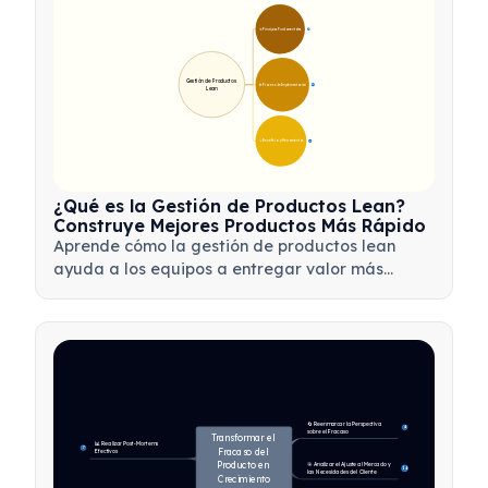
🎯 Principios Fundamentales
9
Gestión de Productos 
🛠️ Proceso de Implementación
12
Lean
💡 Beneficios y Herramientas
17
¿Qué es la Gestión de Productos Lean?
Construye Mejores Productos Más Rápido
Aprende cómo la gestión de productos lean
ayuda a los equipos a entregar valor más
rápido mediante la minimización de
desperdicios, el uso de comentarios de los
clientes y la concentración en lo que más
importa.
🔄 Reenmarcar la Perspectiva 
4
sobre el Fracaso
Transformar el 
📊 Realizar Post-Mortems 
7
Fracaso del 
Efectivos
Producto en 
🎯 Analizar el Ajuste al Mercado y 
14
las Necesidades del Cliente
Crecimiento