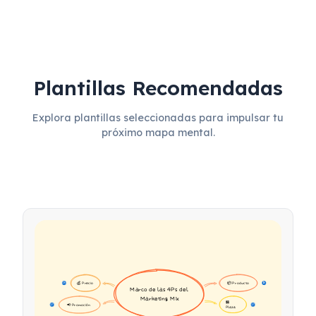
Plantillas Recomendadas
Explora plantillas seleccionadas para impulsar tu
próximo mapa mental.
💰 Precio
📦 Producto
16
16
Marco de las 4Ps del 
Marketing Mix
🏪 
📢 Promoción
17
17
Plaza