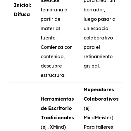
ideación
para crear un
Inicial:
temprana a
borrador,
Difusa
partir de
luego pasar a
material
un espacio
fuente.
colaborativo
Comienza con
para el
contenido,
refinamiento
descubre
grupal.
estructura.
Mapeadores
Herramientas
Colaborativos
de Escritorio
(ej.,
Tradicionales
MindMeister)
(ej., XMind)
Para talleres