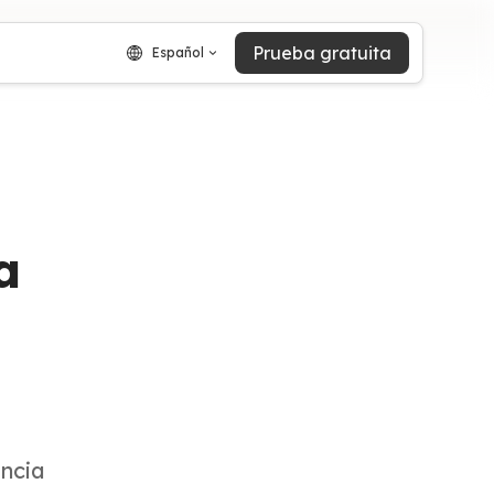
Prueba gratuita
Español
a
encia