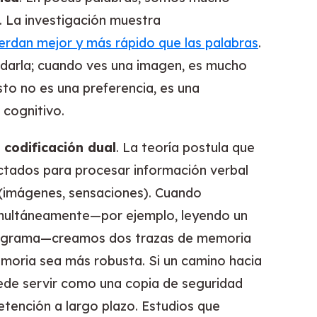
 La investigación muestra
erdan mejor y más rápido que las palabras
.
rdarla; cuando ves una imagen, es mucho
to no es una preferencia, es una
 cognitivo.
a codificación dual
. La teoría postula que
tados para procesar información verbal
 (imágenes, sensaciones). Cuando
multáneamente—por ejemplo, leyendo un
iagrama—creamos dos trazas de memoria
emoria sea más robusta. Si un camino hacia
uede servir como una copia de seguridad
etención a largo plazo. Estudios que