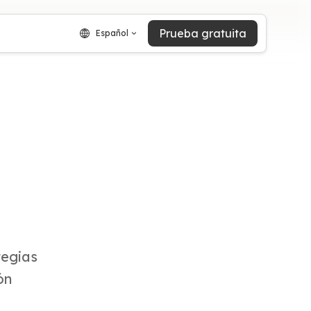
Prueba gratuita
Español
tegias
ón