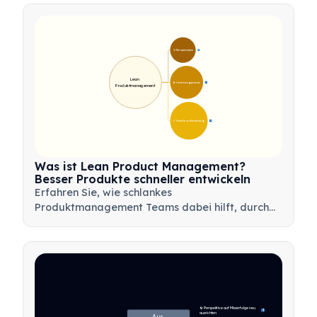
Produktinnovationen voranzutreiben.
🎯 Kernprinzipien
9
Lean 
🛠️ Umsetzungsprozess
12
Produktmanagement
💡 Vorteile und Werkzeuge
17
Was ist Lean Product Management?
Besser Produkte schneller entwickeln
Erfahren Sie, wie schlankes
Produktmanagement Teams dabei hilft, durch
Minimierung von Verschwendung, Nutzung von
Kundenfeedback und Fokussierung auf das
Wesentliche schneller Mehrwert zu liefern.
🔄 Perspektive auf Misserfolge neu 
4
ausrichten
Aus 