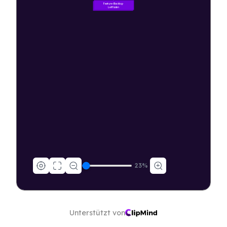
Feature-Backlog-
Leitfaden
23
%
Unterstützt von