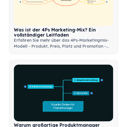
Rahmenwerk
🏪 Platzierung 
📢 Promotion (Kommunikation)
17
17
(Vertrieb)
Was ist der 4Ps Marketing-Mix? Ein
vollständiger Leitfaden
Erfahren Sie mehr über das 4Ps-Marketingmix-
Modell - Produkt, Preis, Platz und Promotion -
und wie Sie dieses strategische Werkzeug
nutzen können, um effektive
Marketingstrategien zu entwickeln.
🚀 Kompetenzentwicklung
15
🛠️ Praktische Werkzeuge
15
🎯 Kernvorteile
15
Visuelles Denken für 
Produktmanager
Warum großartige Produktmanager