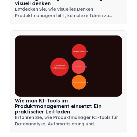
visuell denken
Entdecken Sie, wie visuelles Denken
Produktmanagern hilft, komplexe Ideen zu
kommunizieren, schnellere Entscheidungen zu
treffen und Stakeholder mit Rahmenwerken wie
Mindmaps und Produktbäumen abzustimmen.
🚀 KI-Transformationsbereiche
28
KI-Revolution im 
🛠️ Praktische KI-Werkzeuge
31
Produktmanagement
📋 Implementierungsstrategie
33
Wie man KI-Tools im
Produktmanagement einsetzt: Ein
praktischer Leitfaden
Erfahren Sie, wie Produktmanager KI-Tools für
Datenanalyse, Automatisierung und
Entscheidungsfindung nutzen können, um
Arbeitsabläufe zu optimieren und