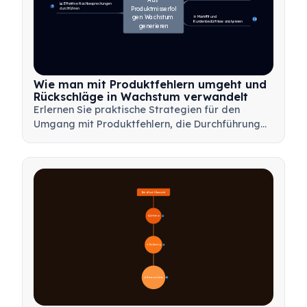
📊 Effektive Nachbesprechungen 
7
Produktmisserfol
durchführen
gen Wachstum 
🎯 Marktfit und 
14
Kundenbedürfnisse analysieren
generieren
Wie man mit Produktfehlern umgeht und
Rückschläge in Wachstum verwandelt
Erlernen Sie praktische Strategien für den
Umgang mit Produktfehlern, die Durchführung
effektiver Nachbesprechungen und die
Transformation von Rückschlägen in wertvolle
Lernmöglichkeiten für Ihr Team.
Beta-Test-Übersicht
🔍 Definition
4
🎯 Bedeutung
7
📋 Prozess und Arten
20