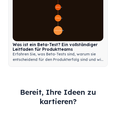
🔍 Definition
4
🎯 Bedeutung
7
📋 Prozess und Arten
20
Was ist ein Beta-Test? Ein vollständiger
Leitfaden für Produktteams
Erfahren Sie, was Beta-Tests sind, warum sie
entscheidend für den Produkterfolg sind und wie
Sie effektive Beta-Tests durchführen, um Ihr
Produkt vor dem Launch zu validieren.
Bereit, Ihre Ideen zu
kartieren?