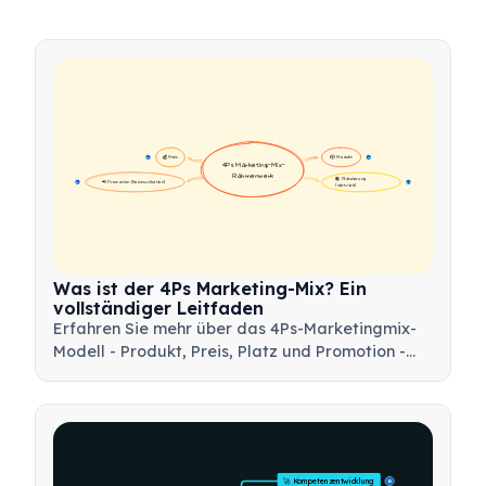
💰 Preis
📦 Produkt
16
16
4Ps Marketing-Mix-
Rahmenwerk
🏪 Platzierung 
📢 Promotion (Kommunikation)
17
17
(Vertrieb)
Was ist der 4Ps Marketing-Mix? Ein
vollständiger Leitfaden
Erfahren Sie mehr über das 4Ps-Marketingmix-
Modell - Produkt, Preis, Platz und Promotion -
und wie Sie dieses strategische Werkzeug
nutzen können, um effektive
Marketingstrategien zu entwickeln.
🚀 Kompetenzentwicklung
15