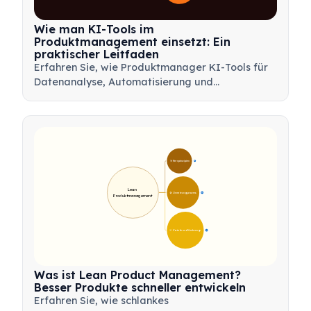
Wie man KI-Tools im
Produktmanagement einsetzt: Ein
praktischer Leitfaden
Erfahren Sie, wie Produktmanager KI-Tools für
Datenanalyse, Automatisierung und
Entscheidungsfindung nutzen können, um
Arbeitsabläufe zu optimieren und
Produktinnovationen voranzutreiben.
🎯 Kernprinzipien
9
Lean 
🛠️ Umsetzungsprozess
12
Produktmanagement
💡 Vorteile und Werkzeuge
17
Was ist Lean Product Management?
Besser Produkte schneller entwickeln
Erfahren Sie, wie schlankes