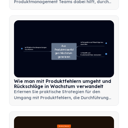
Produktmanagement Teams dabei hilft, durch
Minimierung von Verschwendung, Nutzung von
Kundenfeedback und Fokussierung auf das
Wesentliche schneller Mehrwert zu liefern.
🔄 Perspektive auf Misserfolge neu 
4
ausrichten
Aus 
📊 Effektive Nachbesprechungen 
7
Produktmisserfol
durchführen
gen Wachstum 
🎯 Marktfit und 
14
Kundenbedürfnisse analysieren
generieren
Wie man mit Produktfehlern umgeht und
Rückschläge in Wachstum verwandelt
Erlernen Sie praktische Strategien für den
Umgang mit Produktfehlern, die Durchführung
effektiver Nachbesprechungen und die
Transformation von Rückschlägen in wertvolle
Lernmöglichkeiten für Ihr Team.
Beta-Test-Übersicht