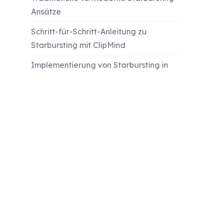
Ansätze
Schritt-für-Schritt-Anleitung zu
Starbursting mit ClipMind
Implementierung von Starbursting in
Teammeetings
Von Fragen zu umsetzbaren
Erkenntnissen
Fortgeschrittene Starbursting-
Techniken
Messung der Starbursting-Effektivität
Häufige Fallstricke und wie man sie
vermeidet