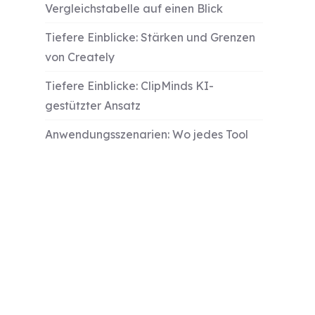
Vergleichstabelle auf einen Blick
Tiefere Einblicke: Stärken und Grenzen
von Creately
Tiefere Einblicke: ClipMinds KI-
gestützter Ansatz
Anwendungsszenarien: Wo jedes Tool
glänzt
Praktischer Vergleich: Echte Workflow-
Beispiele
Integration und Kompatibilität
Preisgestaltung und Wertanalyse
Wann Creately vs ClipMind wählen