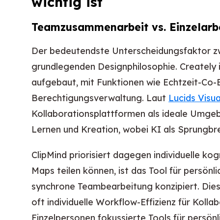
wichtig ist
Teamzusammenarbeit vs. Einzelarb
Der bedeutendste Unterscheidungsfaktor zwis
grundlegenden Designphilosophie. Creately
aufgebaut, mit Funktionen wie Echtzeit-Co
Berechtigungsverwaltung. Laut
Lucids Visu
Kollaborationsplattformen als ideale Umge
Lernen und Kreation, wobei KI als Sprungbret
ClipMind priorisiert dagegen individuelle k
Maps teilen können, ist das Tool für persönl
synchrone Teambearbeitung konzipiert. Diese
oft individuelle Workflow-Effizienz für Koll
Einzelpersonen fokussierte Tools für persönl