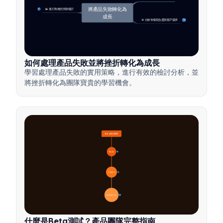
將產品失敗轉化為
📊 進行有效的失敗檢討
7
成長
🎯 分析市場契合度與客戶需求
14
如何處理產品失敗並將挫折轉化為成長
學習處理產品失敗的實用策略，進行有效的檢討分析，並
將挫折轉化為團隊寶貴的學習機會。
Beta測試概覽
🔍 定義
4
🎯 重要性
7
📋 流程與類型
20
什麼是Beta測試？產品團隊完整指南