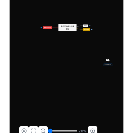
🎯 簡介
客戶回饋優先排序
6
📊 優先排序框架
17
框架
🔧 流程實施
30
透過行動建立信任
20
%