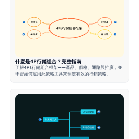
💰 價格
📦 產品
16
16
4Ps行銷組合框架
📢 推廣
🏪 通路
17
17
什麼是4P行銷組合？完整指南
了解4Ps行銷組合框架——產品、價格、通路與推廣，並
學習如何運用此策略工具來制定有效的行銷策略。
🚀 技能發展
15
🛠️ 實用工具
15
🎯 核心益處
15