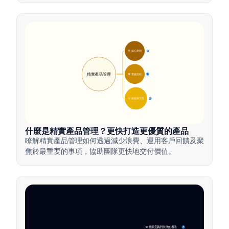
🎯 核心原則
9
精實產品管理
🛠️ 實施流程
12
💡 效益與工具
17
什麼是精實產品管理？更快打造更優質的產品
瞭解精實產品管理如何透過減少浪費、運用客戶回饋及聚
焦於最重要的事項，協助團隊更快地交付價值。
🔄 重新定義對失敗的看法
4