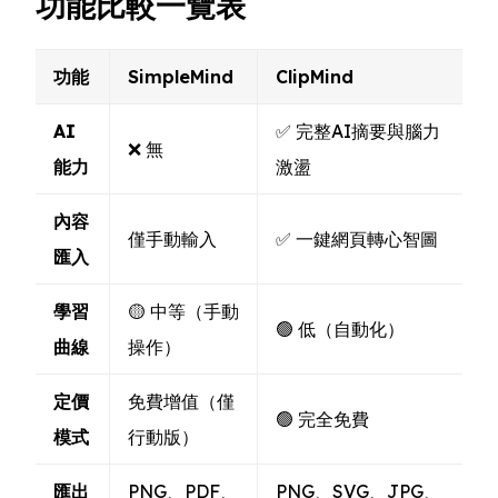
功能比較一覽表
功能
SimpleMind
ClipMind
AI
✅ 完整AI摘要與腦力
❌ 無
能力
激盪
內容
僅手動輸入
✅ 一鍵網頁轉心智圖
匯入
學習
🟡 中等（手動
🟢 低（自動化）
曲線
操作）
定價
免費增值（僅
🟢 完全免費
模式
行動版）
匯出
PNG、PDF、
PNG、SVG、JPG、