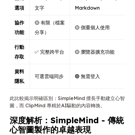
選項
文字
Markdown
協作
🟡 有限（檔案
🟡 側重個人使用
功能
分享）
行動
✅ 完整跨平台
🟡 瀏覽器擴充功能
存取
資料
可選雲端同步
🟢 無需登入
隱私
此比較揭示明確區別：SimpleMind 擅長手動建立心智
圖，而 ClipMind 專精於AI驅動的內容轉換。
深度解析：SimpleMind - 傳統
心智圖製作的卓越表現