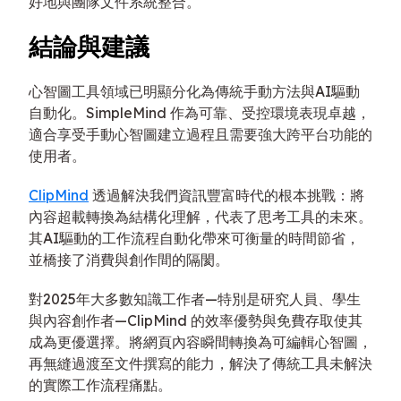
好地與團隊文件系統整合。
結論與建議
心智圖工具領域已明顯分化為傳統手動方法與AI驅動
自動化。SimpleMind 作為可靠、受控環境表現卓越，
適合享受手動心智圖建立過程且需要強大跨平台功能的
使用者。
ClipMind
透過解決我們資訊豐富時代的根本挑戰：將
內容超載轉換為結構化理解，代表了思考工具的未來。
其AI驅動的工作流程自動化帶來可衡量的時間節省，
並橋接了消費與創作間的隔閡。
對2025年大多數知識工作者—特別是研究人員、學生
與內容創作者—ClipMind 的效率優勢與免費存取使其
成為更優選擇。將網頁內容瞬間轉換為可編輯心智圖，
再無縫過渡至文件撰寫的能力，解決了傳統工具未解決
的實際工作流程痛點。