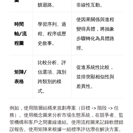
圖
饋迴路。
非線性互動。
使因果關係與進程
時間
學習序列、過
變得具體，將抽象
軸/流
程、程序或歷
步驟轉化為具體路
程圖
史敘事。
徑。
比較分析、評
促進系統性比較，
矩陣/
估選項、識別
並排突顯相似性與
表格
跨類別的模
差異性。
式。
例如，使用階層結構來規劃專案（目標 -> 階段 -> 任
務）。使用概念圖來分析市場生態系統，在競爭者、監
管機構和客戶之間畫線連結。使用流程圖來記錄軟體錯
誤報告。使用矩陣來根據一組標準評估潛在解決方案。