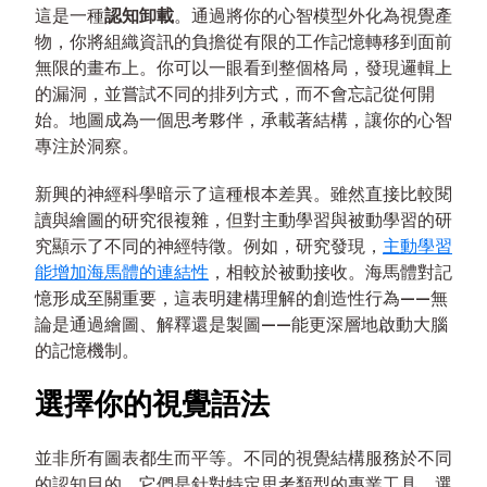
這是一種
認知卸載
。通過將你的心智模型外化為視覺產
物，你將組織資訊的負擔從有限的工作記憶轉移到面前
無限的畫布上。你可以一眼看到整個格局，發現邏輯上
的漏洞，並嘗試不同的排列方式，而不會忘記從何開
始。地圖成為一個思考夥伴，承載著結構，讓你的心智
專注於洞察。
新興的神經科學暗示了這種根本差異。雖然直接比較閱
讀與繪圖的研究很複雜，但對主動學習與被動學習的研
究顯示了不同的神經特徵。例如，研究發現，
主動學習
能增加海馬體的連結性
，相較於被動接收。海馬體對記
憶形成至關重要，這表明建構理解的創造性行為——無
論是通過繪圖、解釋還是製圖——能更深層地啟動大腦
的記憶機制。
選擇你的視覺語法
並非所有圖表都生而平等。不同的視覺結構服務於不同
的認知目的，它們是針對特定思考類型的專業工具。選