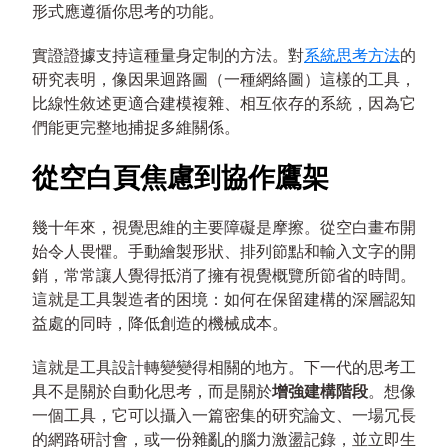
形式應遵循你思考的功能。
實證證據支持這種量身定制的方法。對
系統思考方法
的
研究表明，像因果迴路圖（一種網絡圖）這樣的工具，
比線性敘述更適合建模複雜、相互依存的系統，因為它
們能更完整地捕捉多維關係。
從空白頁焦慮到協作鷹架
幾十年來，視覺思維的主要障礙是摩擦。從空白畫布開
始令人畏懼。手動繪製形狀、排列節點和輸入文字的開
銷，常常讓人覺得抵消了擁有視覺概覽所節省的時間。
這就是工具製造者的困境：如何在保留建構的深層認知
益處的同時，降低創造的機械成本。
這就是工具設計轉變變得相關的地方。下一代的思考工
具不是關於自動化思考，而是關於
增強建構階段
。想像
一個工具，它可以攝入一篇密集的研究論文、一場冗長
的網路研討會，或一份雜亂的腦力激盪記錄，並立即生