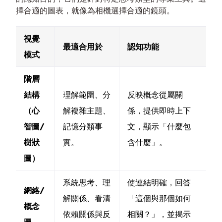
擇合適的圖表，就像為相機選擇合適的鏡頭。
視覺
最適合用於
認知功能
模式
階層
結構
理解範圍、分
反映概念從屬關
（心
解複雜主題、
係，提供即時上下
智圖/
記憶分類事
文，顯示「什麼包
樹狀
實。
含什麼」。
圖）
系統思考、理
使連結明確，回答
網絡/
解關係、看清
「這個與那個如何
概念
依賴關係與反
相關？」，並揭示