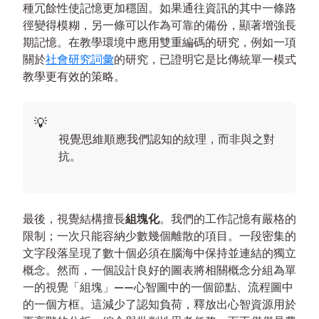
種冗餘性使記憶更加穩固。如果通往資訊的其中一條路
徑變得模糊，另一條可以作為可靠的備份，顯著增強長
期記憶。在教學環境中應用雙重編碼的研究，例如一項
關於
社會研究詞彙
的研究，已證明它是比傳統單一模式
教學更有效的策略。
視覺思維順應我們認知的紋理，而非與之對
抗。
最後，視覺結構擅長
組塊化
。我們的工作記憶有嚴格的
限制；一次只能容納少數幾個離散的項目。一段密集的
文字段落呈現了數十個必須在腦海中保持並連結的獨立
概念。然而，一個設計良好的圖表將相關概念分組為單
一的視覺「組塊」——心智圖中的一個節點、流程圖中
的一個方框。這減少了認知負荷，釋放出心智資源用於