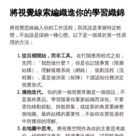
將視覺線索編織進你的學習織錦
將視覺思維融入你的工作流程，與其說是掌握特定軟
體，不如說是採納一種心態。以下是一個基於第一性原
理的方法：
從目標開始，而非工具。
在打開應用程式之前，
先問：「我想做什麼？」你是在記憶事實（階層
結構）、理解複雜系統（網絡）、規劃流程（流
程圖），還是做決策（矩陣）？讓認知任務決定
視覺形式。
擁抱迭代。
你的第一個視覺草圖是一個假設，不
是最終產品。學習隨著你重新組織而深化。不要
害怕移動節點、拆散群集，或從新的角度重繪整
個地圖。最終結構的重要性，不如你在塑造過程
中所獲得的理解。
在地圖中思考。
將視覺空間作為你的主要思考媒
介。傾倒想法進去，快速畫出連結，試探性地使