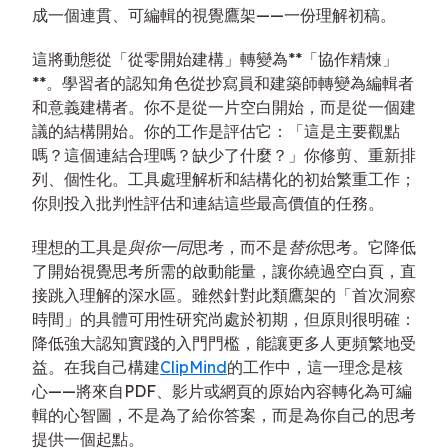
成一個連貫、可編輯的視覺鷹架——一份理解初稿。
這將動態從「從零開始建構」轉變為**「協作精煉」
**。學習者的認知角色從抄寫員和建築師轉變為編輯者
和意義建構者。你不是從一片空白開始，而是從一個建
議的結構開始。你的工作是評估它：「這是主要觀點
嗎？這個連結合理嗎？缺少了什麼？」你修剪、重新排
列、個性化。工具處理解析和結構化的初始繁重工作；
你則投入批判性評估和連結這些最高價值的任務。
理想的工具是
與你一同
思考，而不是
替你
思考。它降低
了開始視覺思考所需的啟動能量，讓你繞過空白頁，直
接跳入理解的深水區。雖然針對此類鷹架的「首次洞察
時間」的具體可用性研究尚處於初期，但原則很明確：
降低強大認知實踐的入門門檻，能讓更多人更頻繁地受
益。在我自己構建
ClipMind
的工作中，這一理念是核
心——將來自PDF、影片或網頁的原始內容轉化為可編
輯的心智圖，不是為了給你答案，而是為你自己的思考
提供一個起點。