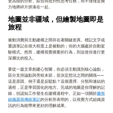
更高階的分析、綜合與批判性思考任務，而不僅僅是費
力地將碎片拼湊在一起。
地圖並非疆域，但繪製地圖即是
旅程
被動消費與主動建構之間存在著關鍵差異。標記文字或
重讀筆記在很大程度上是被動的；你的大腦處於自動駕
駛模式。然而，建構視覺摘要的行為，則迫使你進行更
深層次的投入。
要從一篇文章創建心智圖，你必須主動識別核心論點，
區分支持論點與旁枝末節，並決定想法之間的關係——
這是原因、例子還是反駁點？這個選擇、分類和連結的
過程，正是學習固化的地方。完成的地圖是你理解的記
錄，但認知工作發生在建構過程中。正如一項關於
圖形
組織器與傳統筆記
的分析所表明的，以視覺方式組織資
訊的行為能帶來更好的理解成果。