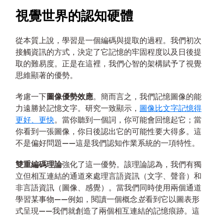
視覺世界的認知硬體
從本質上說，學習是一個編碼與提取的過程。我們初次
接觸資訊的方式，決定了它記憶的牢固程度以及日後提
取的難易度。正是在這裡，我們心智的架構賦予了視覺
思維顯著的優勢。
考慮一下
圖像優勢效應
。簡而言之，我們記憶圖像的能
力遠勝於記憶文字。研究一致顯示，
圖像比文字記憶得
更好、更快
。當你聽到一個詞，你可能會回憶起它；當
你看到一張圖像，你日後認出它的可能性要大得多。這
不是偏好問題——這是我們認知作業系統的一項特性。
雙重編碼理論
強化了這一優勢。該理論認為，我們有獨
立但相互連結的通道來處理言語資訊（文字、聲音）和
非言語資訊（圖像、感覺）。當我們同時使用兩個通道
學習某事物——例如，閱讀一個概念
並
看到它以圖表形
式呈現——我們就創造了兩個相互連結的記憶痕跡。這