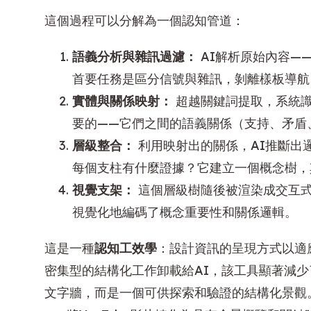
這個過程可以分解為一個認知管道：
語義分析與雜訊過濾：
AI解析原始內容—
首要任務是區分信號與雜訊，剝離樣板導航
實體與關係映射：
超越關鍵詞提取，系統識
要的——它們之間的語義關係（支持、矛盾
層級整合：
利用映射出的關係，AI推斷出
每個支柱有什麼證據？它建立一個概念樹，
視覺支架：
這個層級樹隨後被渲染成交互式
視覺化地編碼了概念重要性和關係邏輯。
這是一種
認知工效學
：設計資訊的呈現方式以適
密集型的結構化工作卸載給AI，該工具顯著減
文字牆，而是一個可供探索和驗證的結構化景觀