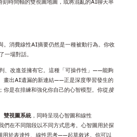
鍵時刻時間軸的雙視圖地圖，或將混亂的AI聊天串
與。消費線性AI摘要仍然是一種被動行為。你收
啟了一場對話。
批判、改進並擁有它。這種「可操作性」——能夠
、畫出AI遺漏的新連結——正是深度學習發生的
；你是在排練和強化你自己的心智模型。你從
接
。
雙視圖系統
，同時呈現心智圖和線性
識到我們在不同階段以不同方式思考。心智圖用於探
視圖用於表達性、線性思考——起草敘述。你可以