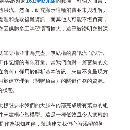
宙將容納超過
181澤位元組
的數據。對個人而言，
體洪流。然而，研究顯示這種消費並未與理解力
處理和提取複雜資訊，而其他人可能不堪負荷，
會因媒體多工等習慣而擴大，這已被證明會對深
認知架構並非為無盡、無結構的資訊流而設計。
工作記憶的有限容量。當我們面對一篇密集的文
在負荷）僅用於解析基本資訊。來自不良呈現方
用於建立理解（關聯負荷）的關鍵任務的資源。
的狀態。
動標註要求我們的大腦在內部完成所有繁重的組
件來建構心智模型。這是一種低效且令人疲憊的
而是作為認知夥伴，幫助建立我們心智渴望的初