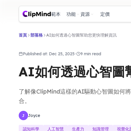
範本
功能
資源
定價
首頁
部落格
AI如何透過心智圖幫助您更快理解資訊
Published at: Dec 25, 2025
•
9 min read
AI如何透過心智圖
了解像ClipMind這樣的AI驅動心智圖
合。
Joyce
J
認知科學
人工智慧
生產力
知識管理
視覺化