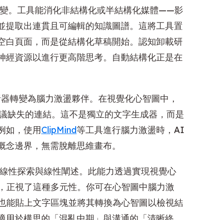
變。工具能消化非結構化或半結構化媒體——影
—並提取出連貫且可編輯的知識圖譜。這將工具置
空白頁面，而是從結構化草稿開始。認知卸載研
神經資源以進行更高階思考。自動結構化正是在
析器轉變為腦力激盪夥伴。在視覺化心智圖中，
建議缺失的連結。這不是獨立的文字生成器，而是
例如，使用
ClipMind
等工具進行腦力激盪時，AI
概念邊界，無需脫離思維畫布。
線性探索與線性闡述。此能力透過實現視覺心
流動，正視了這種多元性。你可在心智圖中腦力激
之，也能貼上文字區塊並將其轉換為心智圖以檢視結
適用於構思的「混亂中期」與溝通的「清晰終