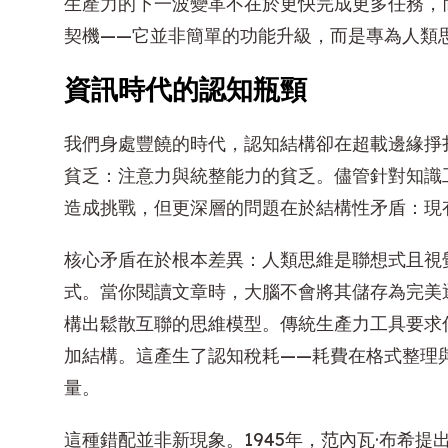
生產力的下一波變革不在於更快完成更多任務，
契機——它並非簡單的功能升級，而是專為人類
資訊時代的認知瓶頸
我們身處豐饒的時代，認知結構卻在超載邊緣掙
貧乏：注意力與統整能力的貧乏。儘管針對知識
造成挑戰，但更深層的問題在於結構性矛盾：現
核心矛盾在於根本差異：人類思維是聯想式且視
式。當你閱讀文章時，大腦不會將其儲存為完美
構出鬆散互聯的思維模型。傳統生產力工具要求
加結構。這產生了認知稅耗——耗費在格式整理
量。
這種錯配並非新現象。1945年，范內瓦·布希提