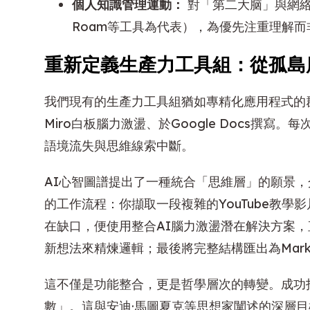
個人知識管理運動：
對「第二大脑」與網絡化
Roam等工具為代表），為優先注重理解
重新定義生產力工具組：從孤島
我們現有的生產力工具組猶如專精化應用程式的群島
Miro白板腦力激盪、於Google Docs撰
語境流失與思維線索中斷。
AI心智圖譜提出了一種統合「思維層」的願景
的工作流程：你擷取一段複雜的YouTube教
在缺口，便使用整合AI腦力激盪潛在解決方案
新想法來精煉邏輯；最後將完整結構匯出為Mar
這不僅是功能整合，更是哲學層次的轉變。成功
數」。這與安迪·馬圖夏克等思想家闡述的深層