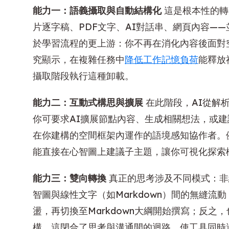
能力一：語義攝取與自動結構化
這是根本性的轉
片逐字稿、PDF文字、AI對話串、網頁內容—
於學習流程的更上游：你不再在消化內容後面對
究顯示，在複雜任務中
降低工作記憶負荷
能釋放
攝取階段執行這種卸載。
能力二：互動式構思與擴展
在此階段，AI從解
你可要求AI擴展節點內容、生成相關想法，或
在你建構的空間框架內運作的語境感知協作者。
能直接在心智圖上建議子主題，讓你可視化探索
能力三：雙向轉換
真正的思考涉及不同模式：非
智圖與線性文字（如Markdown）間的無縫
盪，再切換至Markdown大綱開始撰寫；反
構。這閉合了思考與溝通間的迴路，使工具同時