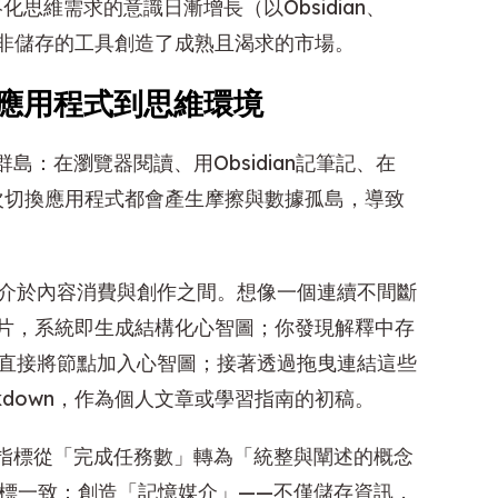
思維需求的意識日漸增長（以Obsidian、
而非儲存的工具創造了成熟且渴求的市場。
應用程式到思維環境
：在瀏覽器閱讀、用Obsidian記筆記、在
寫。每次切換應用程式都會產生摩擦與數據孤島，導致
，介於內容消費與創作之間。想像一個連續不間斷
學影片，系統即生成結構化心智圖；你發現解釋中存
，直接將節點加入心智圖；接著透過拖曳連結這些
kdown，作為個人文章或學習指南的初稿。
指標從「完成任務數」轉為「統整與闡述的概念
目標一致：創造「記憶媒介」——不僅儲存資訊，