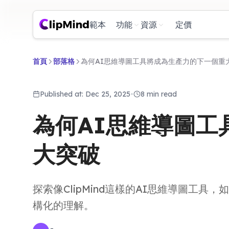
範本
功能
資源
定價
首頁
部落格
為何AI思維導圖工具將成為生產力的下一個重
Published at: Dec 25, 2025
•
8 min read
為何AI思維導圖工
大突破
探索像ClipMind這樣的AI思維導圖工
構化的理解。