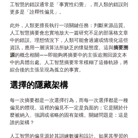
工智慧的錯誤通常是「事實性幻覺」，而人類的錯誤則
更多是「詮釋性偏見」。
此外，人類更擅長執行一項關鍵任務：判斷來源品質。
人工智慧摘要會忠實地放大一篇研究不足的部落格文章
中的錯誤。理想情況下，人類可能會過濾或情境化這些
資訊，應用一層演算法所缺乏的懷疑態度。這與
摘要溯
源
的概念相關——即能夠將摘要中的主張追溯回源文本
中的具體出處。人工智慧摘要常常模糊了這條軌跡，將
綜合後的主張呈現為孤立的事實。
選擇的隱藏架構
每一次摘要都是一次選擇行為，而每一次選擇都是一種
偏見的體現。這裡的偏見不一定是負面的；它是關於什
麼被納入、強調或省略的固有架構。關鍵問題是：這是
誰的架構？
人工智慧的偏見源於其訓練數據和設計。如果其學習的