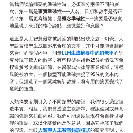
當我們談論摘要的準確性時，必須區分兩個不同的層
次。第一層是
事實準確性
——人名、日期和數字是否正
確？第二層更為複雜，是
概念準確性
——摘要是否忠實
地呈現了來源的核心論點、細微差別和意圖？
這正是人工智慧最常被討論的弱點出現之處：幻覺。大
型語言模型生成聽起來合理的文本，其中可能包含聽起
來合理的虛假內容。測量
LLM生成摘要中的幻覺率
的研
究發現了驚人的數字，有些模型在超過25%的情況下會
捏造參考文獻或細節。在醫學或法律等專業領域，這種
風險被放大。一個模型可能準確捕捉了95%的文本內
容，但捏造了一個關鍵統計數據，將有用的摘要變成了
危險的扭曲。
人類摘要者則引入了不同類型的錯誤。我們很少憑空捏
造事實。相反，我們會透過主觀詮釋、確認偏誤或無意
識的強調來扭曲內容。我們可能過度呈現符合自身世界
觀的論點，或淡化關鍵的反對意見，因為它挑戰了我們
的假設。比較
人類與人工智慧錯誤模式
的研究表明，人