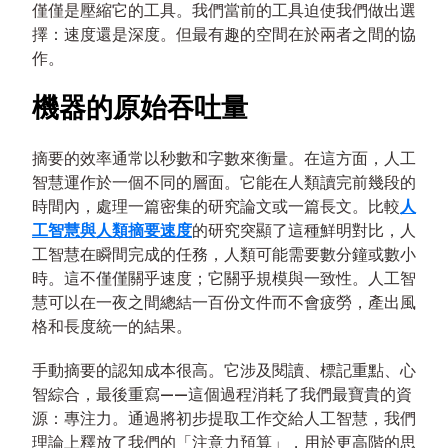
僅僅是壓縮它的工具。我們當前的工具迫使我們做出選
擇：速度還是深度。但最有趣的空間在於兩者之間的協
作。
機器的原始吞吐量
摘要的效率通常以秒數和字數來衡量。在這方面，人工
智慧運作於一個不同的層面。它能在人類讀完前幾段的
時間內，處理一篇密集的研究論文或一篇長文。比較
人
工智慧與人類摘要速度
的研究突顯了這種鮮明對比，人
工智慧在瞬間完成的任務，人類可能需要數分鐘或數小
時。這不僅僅關乎速度；它關乎規模與一致性。人工智
慧可以在一夜之間總結一百份文件而不會疲勞，產出風
格和長度統一的結果。
手動摘要的認知成本很高。它涉及閱讀、標記重點、心
智綜合，最後重寫——這個過程消耗了我們最寶貴的資
源：專注力。通過將初步提取工作交給人工智慧，我們
理論上釋放了我們的「注意力預算」，用於更高階的思