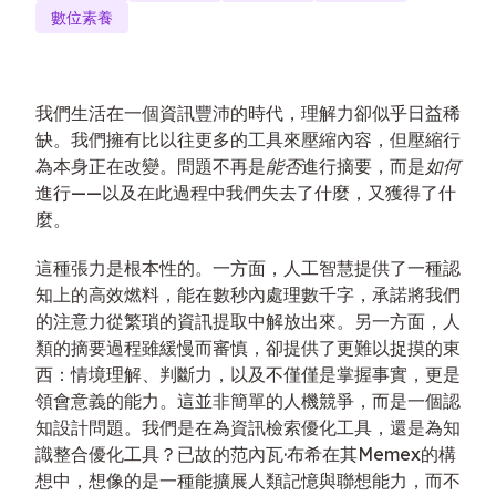
數位素養
我們生活在一個資訊豐沛的時代，理解力卻似乎日益稀
缺。我們擁有比以往更多的工具來壓縮內容，但壓縮行
為本身正在改變。問題不再是
能否
進行摘要，而是
如何
進行——以及在此過程中我們失去了什麼，又獲得了什
麼。
這種張力是根本性的。一方面，人工智慧提供了一種認
知上的高效燃料，能在數秒內處理數千字，承諾將我們
的注意力從繁瑣的資訊提取中解放出來。另一方面，人
類的摘要過程雖緩慢而審慎，卻提供了更難以捉摸的東
西：情境理解、判斷力，以及不僅僅是掌握事實，更是
領會意義的能力。這並非簡單的人機競爭，而是一個認
知設計問題。我們是在為資訊檢索優化工具，還是為知
識整合優化工具？已故的范內瓦·布希在其Memex的構
想中，想像的是一種能擴展人類記憶與聯想能力，而不