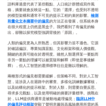
語料庫過度代表了某些觀點、人口統計群體或寫作風
格，摘要就會反映這一點。它的「選擇」也受到不透明
的模型架構和通常不可見的提示工程約束的影響。
檢測
和量化文本摘要中的偏見
的方法正在發展，但系統本身
在很大程度上仍然是黑盒子。我們看到了有偏見的輸
出，卻難以探究模型強調背後的「原因」。
人類的偏見更為人所熟悉，但其影響力並不遜色。它源
於確認偏誤、專業知識盲點、文化框架和個人價值觀。
關鍵的差異可能在於透明度。雖然人類選擇某一要點而
非另一要點的理據可以被質疑和解釋（即使是事後解
釋），但人工智慧的選擇標準往往是難以理解的。
兩種形式的偏見都需要緩解，但策略不同。對於人工智
慧，這涉及人在迴路中的審查、多樣化訓練數據審核，
以及結構化的提示框架。對於人類，則需要自覺反思、
尋求多元觀點，以及使用明確的摘要評量標準。挑戰在
於，LLM提供商通常是被動地處理偏見；
臨床LLM中
的偏見評估框架
突顯了聲明意圖與高風險應用所需的系