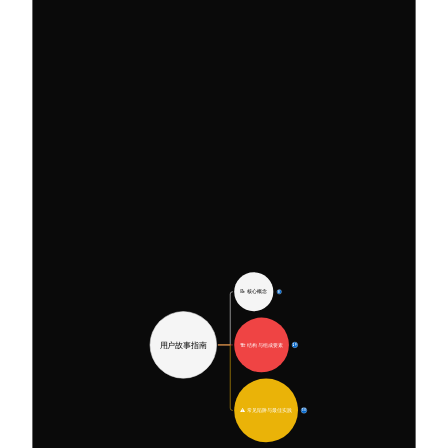
📝 核心概念
8
用户故事指南
🏗️ 结构与组成要素
19
⚠️ 常见陷阱与最佳实践
30