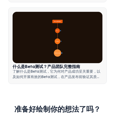
Beta测试概述
🔍 定义
4
🎯 重要性
7
📋 流程与类型
20
什么是Beta测试？产品团队完整指南
了解什么是Beta测试，它为何对产品成功至关重要，以
及如何开展有效的Beta测试，在产品发布前验证其质
量。
准备好绘制你的想法了吗？