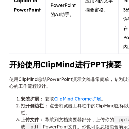
Copilot in
应用内的文本
Mi
PowerPoint
PowerPoint
摘要窗格。
36
的AI助手。
许
在
Po
内
开始使用ClipMind进行PPT摘要
使用ClipMind总结PowerPoint演示文稿非常简单，专为
心的工作流程设计。
安装扩展：
获取
ClipMind Chrome扩展
。
打开侧边栏：
点击浏览器工具栏中的ClipMind图标
栏。
上传文件：
导航到文档摘要器部分，上传你的
.ppt
或
PowerPoint文件。你也可以总结包含演
.pdf