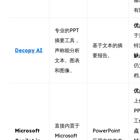
有
优
专业的PPT
于
摘要工具，
基于文本的摘
特
Decopy AI
声称能分析
要报告。
缺
文本、图表
仍
和图像。
档
优
上
P
工
直接内置于
Microsoft
PowerPoint
点
Microsoft