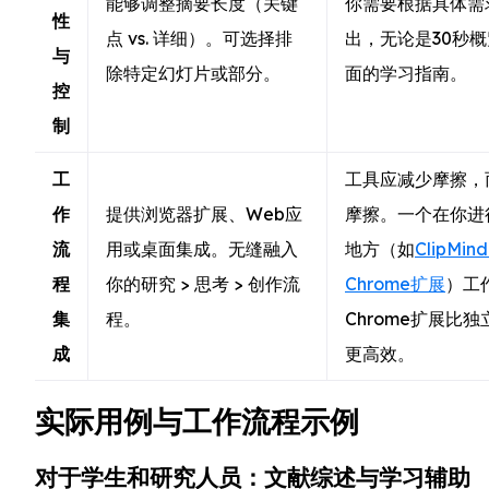
能够调整摘要长度（关键
你需要根据具体需
性
点 vs. 详细）。可选择排
出，无论是30秒
与
除特定幻灯片或部分。
面的学习指南。
控
制
工
工具应减少摩擦，
作
提供浏览器扩展、Web应
摩擦。一个在你进
流
用或桌面集成。无缝融入
地方（如
ClipMin
程
你的研究 > 思考 > 创作流
Chrome扩展
）工
集
程。
Chrome扩展比
成
更高效。
实际用例与工作流程示例
对于学生和研究人员：文献综述与学习辅助