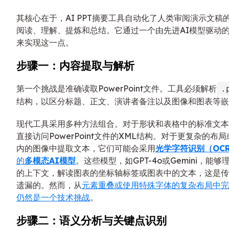
其核心在于，AI PPT摘要工具自动化了人类审阅演示文稿
阅读、理解、提炼和总结。它通过一个由先进AI模型驱动
来实现这一点。
步骤一：内容提取与解析
第一个挑战是准确读取PowerPoint文件。工具必须解析
.
结构，以区分标题、正文、演讲者备注以及图像和图表等嵌
现代工具采用多种方法组合。对于形状和表格中的标准文本
直接访问PowerPoint文件的XML结构。对于更复杂的布
内的图像中提取文本，它们可能会采用
光学字符识别（OC
的
多模态AI模型
。这些模型，如GPT-4o或Gemini，能
的上下文，解读图表的坐标轴标签或图表中的文本，这是传
遗漏的。然而，从
元素重叠或使用特殊字体的复杂布局中完
仍然是一个技术挑战
。
步骤二：语义分析与关键点识别