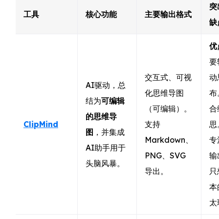
突
工具
核心功能
主要输出格式
缺
优
要
交互式、可视
动
AI驱动，总
化思维导图
布
结为
可编辑
（可编辑）。
合
的思维导
ClipMind
支持
思
图
，并集成
Markdown、
专
AI助手用于
PNG、SVG
输
头脑风暴。
导出。
只
本
太