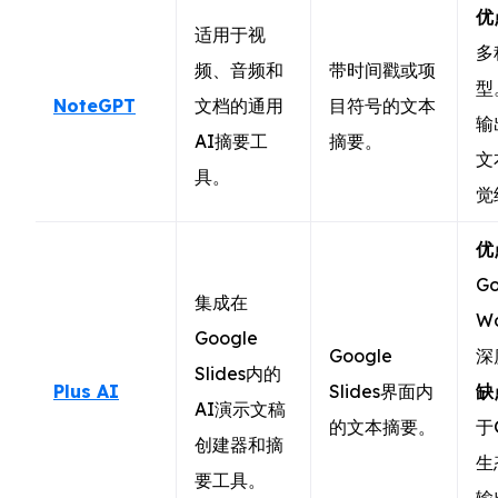
优
适用于视
多
频、音频和
带时间戳或项
型
NoteGPT
文档的通用
目符号的文本
输
AI摘要工
摘要。
文
具。
觉
优
Go
集成在
Wo
Google
Google
深
Slides内的
Plus AI
Slides界面内
缺
AI演示文稿
的文本摘要。
于
创建器和摘
生
要工具。
输