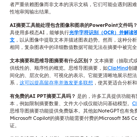
者严重依赖图像而非文本的演示文稿，它们可能会遇到困难
性地审阅输出结果。
AI摘要工具能处理包含图像和图表的PowerPoint文件吗
具使用多模态AI，能够执行
光学字符识别（OCR）并解读
文
，以从图像中提取文本并描述图表趋势。然而，这种分析
相同，复杂图表中的详细数值数据可能无法在摘要中被完全
文本摘要和思维导图摘要有什么区别？
文本摘要（抽取式
供线性的、顺序性的概览。思维导图摘要，如
ClipMind
创
间化的、层次化的、可视化的表示。它能更清晰地展示想法
系，
这可以提高留存率并激发更多联想
，使其更适合分析和
有免费的AI PPT摘要工具吗？
是的，许多工具提供功能有
本，例如限制摘要数量、文件大小或仅能访问基础模型。
C
思维导图摘要功能提供免费版本。其他如NoteGPT也有免
Microsoft Copilot的摘要功能需要付费的Microsoft 365 C
证。