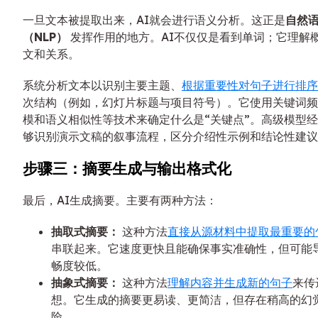
一旦文本被提取出来，AI就会进行语义分析。这正是
自然
（NLP）
发挥作用的地方。AI不仅仅是看到单词；它理解
文和关系。
系统分析文本以识别主要主题、
根据重要性对句子进行排序
次结构（例如，幻灯片标题与项目符号）。它使用关键词频
模和语义相似性等技术来确定什么是“关键点”。高级模型
够识别演示文稿的叙事流程，区分介绍性示例和结论性建议
步骤三：摘要生成与输出格式化
最后，AI生成摘要。主要有两种方法：
抽取式摘要：
这种方法
直接从源材料中提取最重要的
串联起来。它速度更快且能确保事实准确性，但可能
畅度较低。
抽象式摘要：
这种方法
理解内容并生成新的句子
来传
想。它生成的摘要更易读、更简洁，但存在稍高的幻
险。