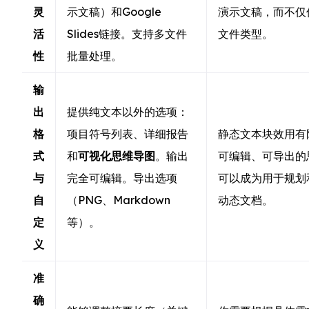
灵
示文稿）和Google
演示文稿，而不仅
活
Slides链接。支持多文件
文件类型。
性
批量处理。
输
出
提供纯文本以外的选项：
格
项目符号列表、详细报告
静态文本块效用有
式
和
可视化思维导图
。输出
可编辑、可导出的
与
完全可编辑。导出选项
可以成为用于规划
自
（PNG、Markdown
动态文档。
定
等）。
义
准
确