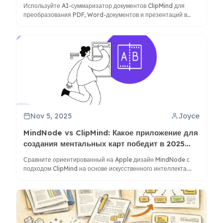
Используйте AI-суммаризатор документов ClipMind для
преобразования PDF, Word-документов и презентаций в
редактируемые интеллект-карты для лучшего понимания и
анализа.
Nov 5, 2025
Joyce
MindNode vs ClipMind: Какое приложение для
создания ментальных карт победит в 2025
году?
Сравните ориентированный на Apple дизайн MindNode с
подходом ClipMind на основе искусственного интеллекта.
Узнайте, какой инструмент лучше подходит для вашего
рабочего процесса мозгового штурма, исследований и
организации знаний.