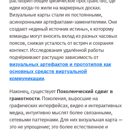
растворил общее физическое пространство, где
идеи когда-то жили на маркерных досках.
Визуальные карты стали их постоянными,
асинхронными артефактами-заменителями. Они
создают «единый источник истины», к которому
команды могут вносить вклад из разных часовых
поясов, снижая усталость от встреч и сохраняя
контекст. Исследования удалённой работы
подчёркивают растущую зависимость от
визуальных артефактов и прототипов как
основных средств виртуальной
коммуникации
.
Наконец, существует
Поколенческий сдвиг в
грамотности
. Поколения, выросшие на
графических интерфейсах, видео и интерактивных
медиа, интуитивно мыслят более связанными,
сетевыми паттернами. Для них визуальная карта —
это не упрощение; это более естественное и