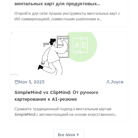
ментальных карт для продуктовых
менеджеров
Откройте для себя лучшие инструменты ментальных карт с
ИИ-суммаризацией, совместными шаблонами и
визуальными структурами, разработанными специально для
рабочих процессов управления продуктом.
Nov 5, 2025
Joyce
SimpleMind vs ClipMind: От ручного
картирования к AI-резюме
Сравните традиционный подход к ментальным картам
SimpleMind с автоматизацией на основе искусственного
интеллекта ClipMind. Узнайте, какой инструмент лучше
подходит для ваших исследований, мозгового штурма и
организации контента в 2025 году.
Все блоги