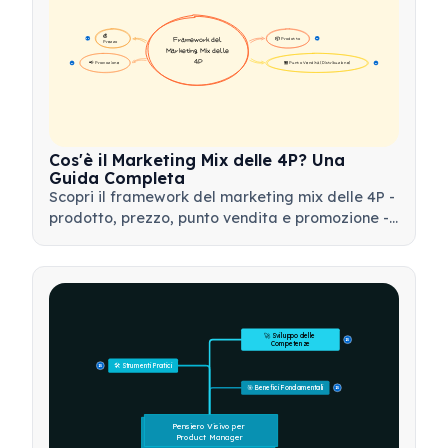
💰 
📦 Prodotto
Framework del 
16
16
Prezzo
Marketing Mix delle 
4P
📢 Promozione
🏪 Punto Vendita (Distribuzione)
17
17
Cos'è il Marketing Mix delle 4P? Una
Guida Completa
Scopri il framework del marketing mix delle 4P -
prodotto, prezzo, punto vendita e promozione -
e come utilizzare questo strumento strategico
per sviluppare strategie di marketing efficaci.
🚀 Sviluppo delle 
15
Competenze
🛠️ Strumenti Pratici
15
🎯 Benefici Fondamentali
15
Pensiero Visivo per 
Product Manager