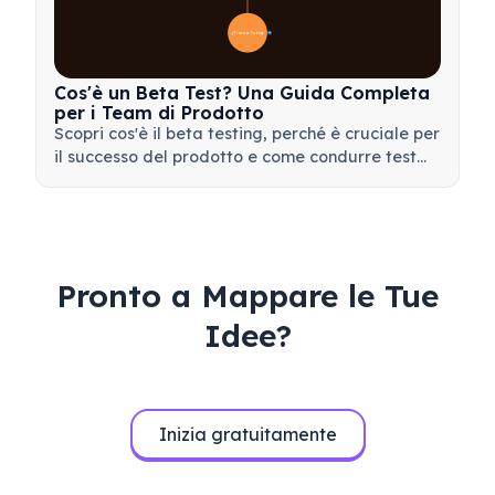
📋 Processo e Tipologie
20
Cos'è un Beta Test? Una Guida Completa
per i Team di Prodotto
Scopri cos'è il beta testing, perché è cruciale per
il successo del prodotto e come condurre test
beta efficaci per validare il tuo prodotto prima
del lancio.
Pronto a Mappare le Tue
Idee?
Inizia gratuitamente