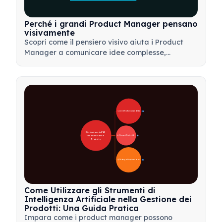
Perché i grandi Product Manager pensano
visivamente
Scopri come il pensiero visivo aiuta i Product
Manager a comunicare idee complesse,
prendere decisioni più rapide e allineare gli
stakeholder utilizzando framework come mappe
mentali e alberi dei prodotti.
🚀 Aree di Trasformazione dell'IA
28
Rivoluzione dell'IA 
nella Gestione di 
🛠️ Strumenti Pratici di IA
31
Prodotto
📋 Strategia di Implementazione
33
Come Utilizzare gli Strumenti di
Intelligenza Artificiale nella Gestione dei
Prodotti: Una Guida Pratica
Impara come i product manager possono