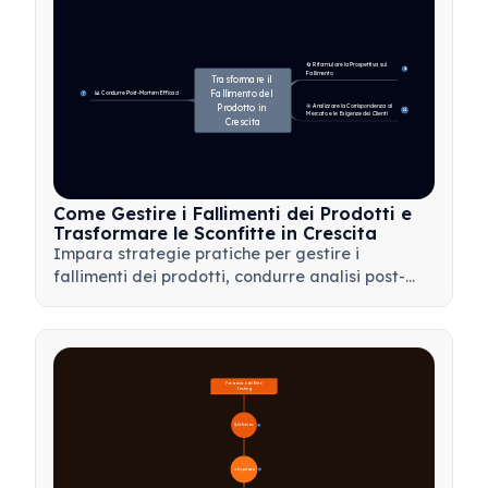
🔄 Riformulare la Prospettiva sul 
4
Fallimento
Trasformare il 
Fallimento del 
📊 Condurre Post-Mortem Efficaci
7
Prodotto in 
🎯 Analizzare la Corrispondenza al 
14
Mercato e le Esigenze dei Clienti
Crescita
Come Gestire i Fallimenti dei Prodotti e
Trasformare le Sconfitte in Crescita
Impara strategie pratiche per gestire i
fallimenti dei prodotti, condurre analisi post-
mortem efficaci e trasformare le battute
d'arresto in preziose opportunità di
apprendimento per il tuo team.
Panoramica del Beta 
Testing
🔍 Definizione
4
🎯 Importanza