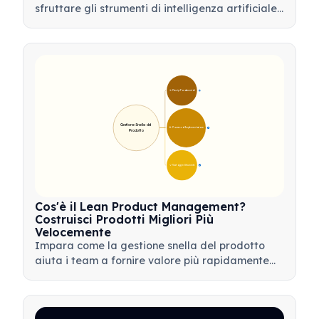
sfruttare gli strumenti di intelligenza artificiale
per l'analisi dei dati, l'automazione e il processo
decisionale per semplificare i flussi di lavoro e
favorire l'innovazione del prodotto.
🎯 Principi Fondamentali
9
Gestione Snella del 
🛠️ Processo di Implementazione
12
Prodotto
💡 Vantaggi e Strumenti
17
Cos'è il Lean Product Management?
Costruisci Prodotti Migliori Più
Velocemente
Impara come la gestione snella del prodotto
aiuta i team a fornire valore più rapidamente
minimizzando gli sprechi, utilizzando il feedback
dei clienti e concentrandosi su ciò che conta di
più.