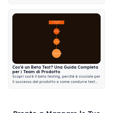
mortem efficaci e trasformare le battute
d'arresto in preziose opportunità di
apprendimento per il tuo team.
Panoramica del Beta 
Testing
🔍 Definizione
4
🎯 Importanza
📋 Processo e Tipologie
20
Cos'è un Beta Test? Una Guida Completa
per i Team di Prodotto
Scopri cos'è il beta testing, perché è cruciale per
il successo del prodotto e come condurre test
beta efficaci per validare il tuo prodotto prima
del lancio.