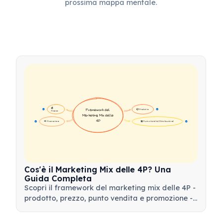
prossima mappa mentale.
💰 
📦 Prodotto
Framework del 
16
16
Prezzo
Marketing Mix delle 
4P
📢 Promozione
🏪 Punto Vendita (Distribuzione)
17
17
Cos'è il Marketing Mix delle 4P? Una
Guida Completa
Scopri il framework del marketing mix delle 4P -
prodotto, prezzo, punto vendita e promozione -
e come utilizzare questo strumento strategico
per sviluppare strategie di marketing efficaci.