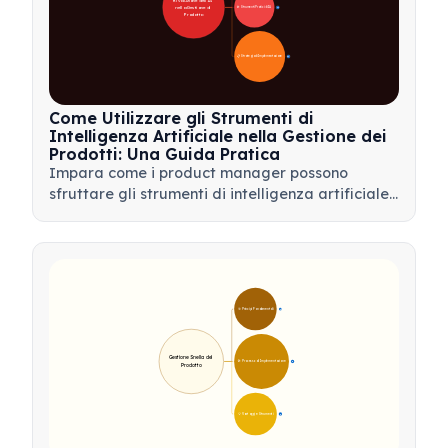
Rivoluzione dell'IA 
nella Gestione di 
🛠️ Strumenti Pratici di IA
31
Prodotto
📋 Strategia di Implementazione
33
Come Utilizzare gli Strumenti di
Intelligenza Artificiale nella Gestione dei
Prodotti: Una Guida Pratica
Impara come i product manager possono
sfruttare gli strumenti di intelligenza artificiale
per l'analisi dei dati, l'automazione e il processo
decisionale per semplificare i flussi di lavoro e
favorire l'innovazione del prodotto.
🎯 Principi Fondamentali
9
Gestione Snella del 
🛠️ Processo di Implementazione
12
Prodotto
💡 Vantaggi e Strumenti
17