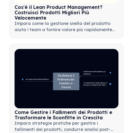
Cos'è il Lean Product Management?
Costruisci Prodotti Migliori Più
Velocemente
Impara come la gestione snella del prodotto
aiuta i team a fornire valore più rapidamente
minimizzando gli sprechi, utilizzando il feedback
dei clienti e concentrandosi su ciò che conta di
più.
🔄 Riformulare la Prospettiva sul 
4
Fallimento
Trasformare il 
Fallimento del 
📊 Condurre Post-Mortem Efficaci
7
Prodotto in 
🎯 Analizzare la Corrispondenza al 
14
Mercato e le Esigenze dei Clienti
Crescita
Come Gestire i Fallimenti dei Prodotti e
Trasformare le Sconfitte in Crescita
Impara strategie pratiche per gestire i
fallimenti dei prodotti, condurre analisi post-