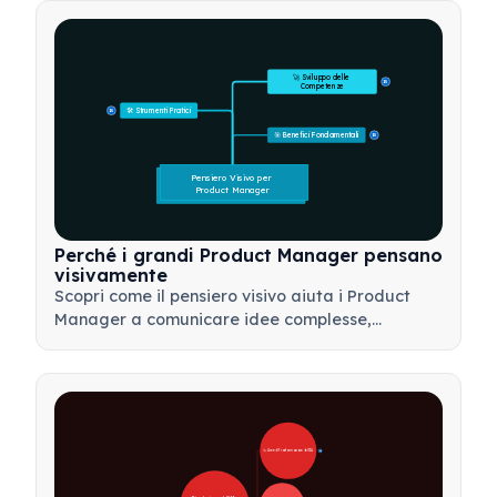
🚀 Sviluppo delle 
15
Competenze
🛠️ Strumenti Pratici
15
🎯 Benefici Fondamentali
15
Pensiero Visivo per 
Product Manager
Perché i grandi Product Manager pensano
visivamente
Scopri come il pensiero visivo aiuta i Product
Manager a comunicare idee complesse,
prendere decisioni più rapide e allineare gli
stakeholder utilizzando framework come mappe
mentali e alberi dei prodotti.
🚀 Aree di Trasformazione dell'IA
28