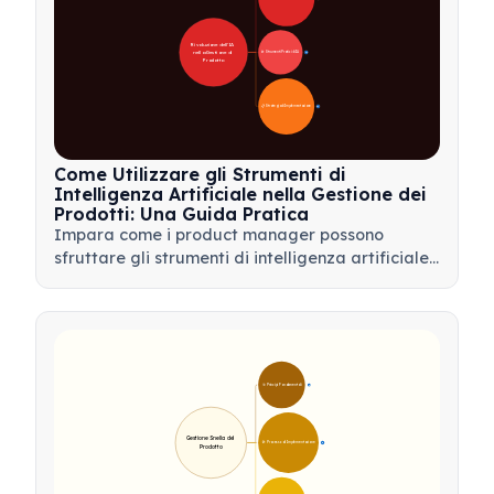
Rivoluzione dell'IA 
nella Gestione di 
🛠️ Strumenti Pratici di IA
31
Prodotto
📋 Strategia di Implementazione
33
Come Utilizzare gli Strumenti di
Intelligenza Artificiale nella Gestione dei
Prodotti: Una Guida Pratica
Impara come i product manager possono
sfruttare gli strumenti di intelligenza artificiale
per l'analisi dei dati, l'automazione e il processo
decisionale per semplificare i flussi di lavoro e
favorire l'innovazione del prodotto.
🎯 Principi Fondamentali
9
Gestione Snella del 
🛠️ Processo di Implementazione
12
Prodotto