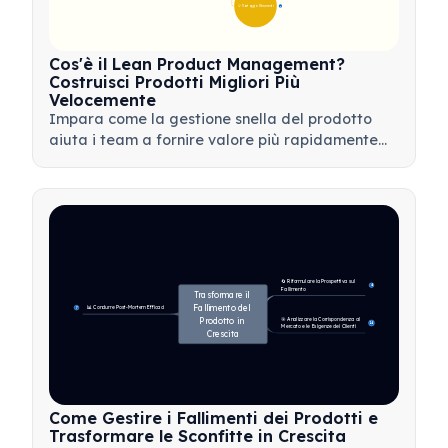
💡 Vantaggi e Strumenti
17
Cos'è il Lean Product Management?
Costruisci Prodotti Migliori Più
Velocemente
Impara come la gestione snella del prodotto
aiuta i team a fornire valore più rapidamente
minimizzando gli sprechi, utilizzando il feedback
dei clienti e concentrandosi su ciò che conta di
più.
🔄 Riformulare la Prospettiva sul 
4
Fallimento
Trasformare il 
Fallimento del 
📊 Condurre Post-Mortem Efficaci
7
Prodotto in 
🎯 Analizzare la Corrispondenza al 
14
Mercato e le Esigenze dei Clienti
Crescita
Come Gestire i Fallimenti dei Prodotti e
Trasformare le Sconfitte in Crescita