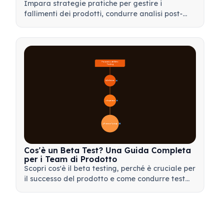
Impara strategie pratiche per gestire i
fallimenti dei prodotti, condurre analisi post-
mortem efficaci e trasformare le battute
d'arresto in preziose opportunità di
apprendimento per il tuo team.
Panoramica del Beta 
Testing
🔍 Definizione
4
🎯 Importanza
📋 Processo e Tipologie
20
Cos'è un Beta Test? Una Guida Completa
per i Team di Prodotto
Scopri cos'è il beta testing, perché è cruciale per
il successo del prodotto e come condurre test
beta efficaci per validare il tuo prodotto prima
del lancio.