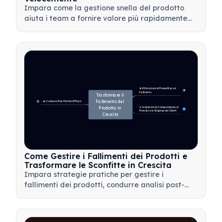
Impara come la gestione snella del prodotto
aiuta i team a fornire valore più rapidamente
minimizzando gli sprechi, utilizzando il feedback
dei clienti e concentrandosi su ciò che conta di
più.
🔄 Riformulare la Prospettiva sul 
4
Fallimento
Trasformare il 
Fallimento del 
📊 Condurre Post-Mortem Efficaci
7
Prodotto in 
🎯 Analizzare la Corrispondenza al 
14
Mercato e le Esigenze dei Clienti
Crescita
Come Gestire i Fallimenti dei Prodotti e
Trasformare le Sconfitte in Crescita
Impara strategie pratiche per gestire i
fallimenti dei prodotti, condurre analisi post-
mortem efficaci e trasformare le battute
d'arresto in preziose opportunità di
apprendimento per il tuo team.