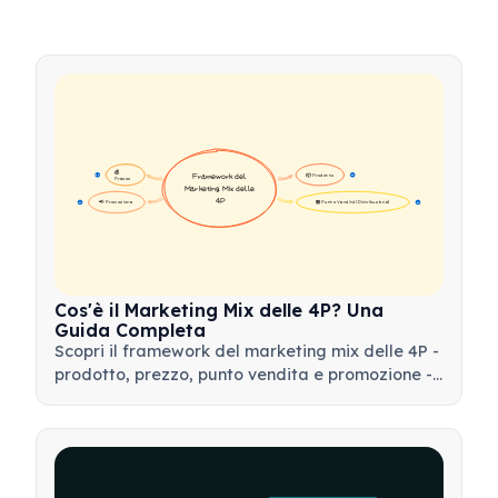
💰 
📦 Prodotto
Framework del 
16
16
Prezzo
Marketing Mix delle 
4P
📢 Promozione
🏪 Punto Vendita (Distribuzione)
17
17
Cos'è il Marketing Mix delle 4P? Una
Guida Completa
Scopri il framework del marketing mix delle 4P -
prodotto, prezzo, punto vendita e promozione -
e come utilizzare questo strumento strategico
per sviluppare strategie di marketing efficaci.