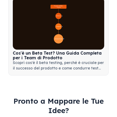
Panoramica del Beta 
Testing
🔍 Definizione
4
🎯 Importanza
📋 Processo e Tipologie
20
Cos'è un Beta Test? Una Guida Completa
per i Team di Prodotto
Scopri cos'è il beta testing, perché è cruciale per
il successo del prodotto e come condurre test
beta efficaci per validare il tuo prodotto prima
del lancio.
Pronto a Mappare le Tue
Idee?