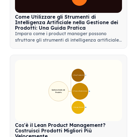
Come Utilizzare gli Strumenti di
Intelligenza Artificiale nella Gestione dei
Prodotti: Una Guida Pratica
Impara come i product manager possono
sfruttare gli strumenti di intelligenza artificiale
per l'analisi dei dati, l'automazione e il processo
decisionale per semplificare i flussi di lavoro e
favorire l'innovazione del prodotto.
🎯 Principi Fondamentali
9
Gestione Snella del 
🛠️ Processo di Implementazione
12
Prodotto
💡 Vantaggi e Strumenti
17
Cos'è il Lean Product Management?
Costruisci Prodotti Migliori Più
Velocemente