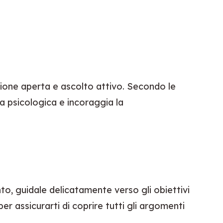
Inizia presentando te stesso e lo scopo del workshop. Stabilisci regole di base come comunicazione aperta e ascolto attivo. Secondo le 
za psicologica e incoraggia la 
o, guidale delicatamente verso gli obiettivi 
er assicurarti di coprire tutti gli argomenti 