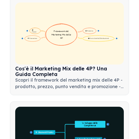
💰 
📦 Prodotto
Framework del 
16
16
Prezzo
Marketing Mix delle 
4P
📢 Promozione
🏪 Punto Vendita (Distribuzione)
17
17
Cos'è il Marketing Mix delle 4P? Una
Guida Completa
Scopri il framework del marketing mix delle 4P -
prodotto, prezzo, punto vendita e promozione -
e come utilizzare questo strumento strategico
per sviluppare strategie di marketing efficaci.
🚀 Sviluppo delle 
15
Competenze
🛠️ Strumenti Pratici
15