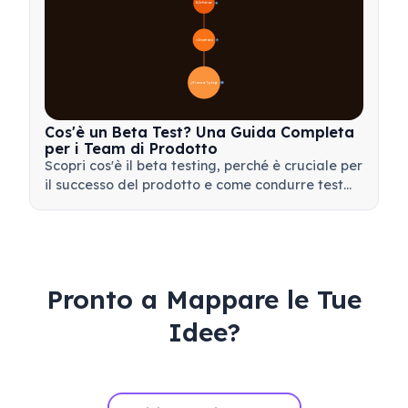
🔍 Definizione
4
🎯 Importanza
📋 Processo e Tipologie
20
Cos'è un Beta Test? Una Guida Completa
per i Team di Prodotto
Scopri cos'è il beta testing, perché è cruciale per
il successo del prodotto e come condurre test
beta efficaci per validare il tuo prodotto prima
del lancio.
Pronto a Mappare le Tue
Idee?