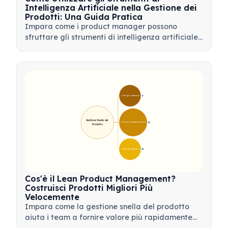
Intelligenza Artificiale nella Gestione dei
Prodotti: Una Guida Pratica
Impara come i product manager possono
sfruttare gli strumenti di intelligenza artificiale
per l'analisi dei dati, l'automazione e il processo
decisionale per semplificare i flussi di lavoro e
favorire l'innovazione del prodotto.
🎯 Principi Fondamentali
9
Gestione Snella del 
🛠️ Processo di Implementazione
12
Prodotto
💡 Vantaggi e Strumenti
17
Cos'è il Lean Product Management?
Costruisci Prodotti Migliori Più
Velocemente
Impara come la gestione snella del prodotto
aiuta i team a fornire valore più rapidamente
minimizzando gli sprechi, utilizzando il feedback