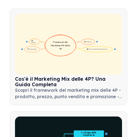
💰 
📦 Prodotto
Framework del 
16
16
Prezzo
Marketing Mix delle 
4P
📢 Promozione
🏪 Punto Vendita (Distribuzione)
17
17
Cos'è il Marketing Mix delle 4P? Una
Guida Completa
Scopri il framework del marketing mix delle 4P -
prodotto, prezzo, punto vendita e promozione -
e come utilizzare questo strumento strategico
per sviluppare strategie di marketing efficaci.
🚀 Sviluppo delle 
15
Competenze