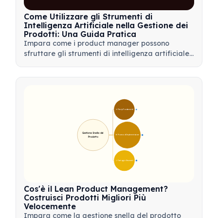
Come Utilizzare gli Strumenti di
Intelligenza Artificiale nella Gestione dei
Prodotti: Una Guida Pratica
Impara come i product manager possono
sfruttare gli strumenti di intelligenza artificiale
per l'analisi dei dati, l'automazione e il processo
decisionale per semplificare i flussi di lavoro e
favorire l'innovazione del prodotto.
🎯 Principi Fondamentali
9
Gestione Snella del 
🛠️ Processo di Implementazione
12
Prodotto
💡 Vantaggi e Strumenti
17
Cos'è il Lean Product Management?
Costruisci Prodotti Migliori Più
Velocemente
Impara come la gestione snella del prodotto