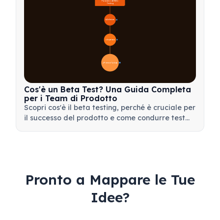
Panoramica del Beta 
Testing
🔍 Definizione
4
🎯 Importanza
📋 Processo e Tipologie
20
Cos'è un Beta Test? Una Guida Completa
per i Team di Prodotto
Scopri cos'è il beta testing, perché è cruciale per
il successo del prodotto e come condurre test
beta efficaci per validare il tuo prodotto prima
del lancio.
Pronto a Mappare le Tue
Idee?