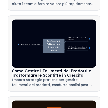
aiuta i team a fornire valore più rapidamente
minimizzando gli sprechi, utilizzando il feedback
dei clienti e concentrandosi su ciò che conta di
più.
🔄 Riformulare la Prospettiva sul 
4
Fallimento
Trasformare il 
Fallimento del 
📊 Condurre Post-Mortem Efficaci
7
Prodotto in 
🎯 Analizzare la Corrispondenza al 
14
Mercato e le Esigenze dei Clienti
Crescita
Come Gestire i Fallimenti dei Prodotti e
Trasformare le Sconfitte in Crescita
Impara strategie pratiche per gestire i
fallimenti dei prodotti, condurre analisi post-
mortem efficaci e trasformare le battute
d'arresto in preziose opportunità di
apprendimento per il tuo team.