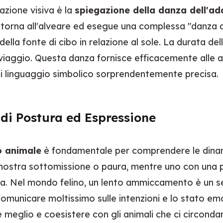
zione visiva è la 
spiegazione della danza dell'ad
 ritorna all'alveare ed esegue una complessa "danza d
e della fonte di cibo in relazione al sole. La durata d
 viaggio. Questa danza fornisce efficacemente alle al
di linguaggio simbolico sorprendentemente precisa.
 di Postura ed Espressione
o animale
 è fondamentale per comprendere le dinami
mostra sottomissione o paura, mentre uno con una po
 Nel mondo felino, un lento ammiccamento è un segn
 comunicare moltissimo sulle intenzioni e lo stato e
 meglio e coesistere con gli animali che ci circonda