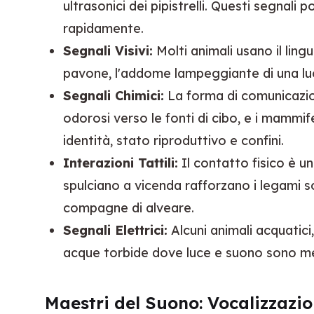
ultrasonici dei pipistrelli. Questi segnal
rapidamente.
Segnali Visivi:
Molti animali usano il lin
pavone, l'addome lampeggiante di una lucc
Segnali Chimici:
La forma di comunicazion
odorosi verso le fonti di cibo, e i mammif
identità, stato riproduttivo e confini.
Interazioni Tattili:
Il contatto fisico è u
spulciano a vicenda rafforzano i legami s
compagne di alveare.
Segnali Elettrici:
Alcuni animali acquatici
acque torbide dove luce e suono sono me
Maestri del Suono: Vocalizzazion