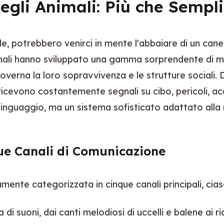
egli Animali: Più che Sempli
otrebbero venirci in mente l'abbaiare di un cane o il
mali hanno sviluppato una gamma sorprendente di met
verna la loro sopravvivenza e le strutture sociali. D
e ricevono costantemente segnali su cibo, pericoli, 
inguaggio, ma un sistema sofisticato adattato alla n
que Canali di Comunicazione
te categorizzata in cinque canali principali, ciasc
 suoni, dai canti melodiosi di uccelli e balene ai ric