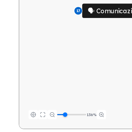
🗣️ Comunicaz
17
136
%