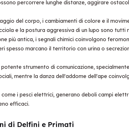
i possono percorrere lunghe distanze, aggirare ostaco
guaggio del corpo, i cambiamenti di colore e il mov
iola e la postura aggressiva di un lupo sono tutti m
e più antica, i segnali chimici coinvolgono feromon
eri spesso marcano il territorio con urina o secrezi
n potente strumento di comunicazione, specialmente n
ociali, mentre la danza dell'addome dell'ape coinvolg
, come i pesci elettrici, generano deboli campi elett
no efficaci.
i di Delfini e Primati