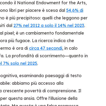
Secondo il National Endowment for the Arts,
gono libri per piacere è scesa dal
54,6% di
clino è più precipitoso: quelli che leggono per
iti dal
27% nel 2012 a solo il 14% nel 2023
.
 al pixel; è un cambiamento fondamentale
ora più fugace. La ricerca indica che
hermo è ora di
circa 47 secondi
, in calo
 fa. La profondità di scorrimento—quanto in
el 7% solo nel 2025
.
cognitiva, esaminando paesaggi di testo
abile: abbiamo più accesso alla
 crescente povertà di comprensione. Il
r questa ansia. Offre l'illusione della
untata. Ma questa è una falsa promessa.