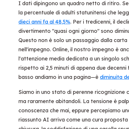
I dati dipingono un quadro netto di ritiro. 
la percentuale di adulti statunitensi che leg
dieci anni fa al 48,5%
. Per i tredicenni, il de
divertimento "quasi ogni giorno" sono diminu
Questo non è solo un passaggio dalla carta
nell'impegno. Online, il nostro impegno è anc
l'attenzione media dedicata a un singolo sc
rispetto ai 2,5 minuti di appena due decenni
basso andiamo in una pagina—è
diminuita d
Siamo in uno stato di perenne ricognizione 
ma raramente abitandoli. La tensione è palp
conoscenza che mai, eppure percepiamo una
riassunto AI arriva come una cura proposta pe
chiusura, la soddisfazione di una casella sp