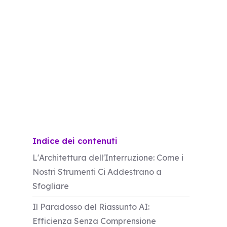
L'Incompiuto: Una Condizione Moderna
della Lettura
Indice dei contenuti
L'Architettura dell'Interruzione: Come i
Nostri Strumenti Ci Addestrano a
Sfogliare
Il Paradosso del Riassunto AI:
Efficienza Senza Comprensione