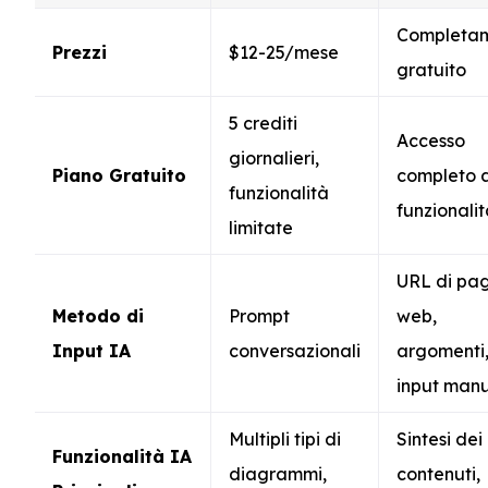
Completa
Prezzi
$12-25/mese
gratuito
5 crediti
Accesso
giornalieri,
Piano Gratuito
completo a
funzionalità
funzionali
limitate
URL di pa
Metodo di
Prompt
web,
Input IA
conversazionali
argomenti
input man
Multipli tipi di
Sintesi dei
Funzionalità IA
diagrammi,
contenuti,