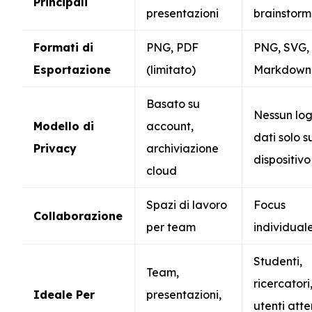
Principali
presentazioni
brainstorm
Formati di
PNG, PDF
PNG, SVG,
Esportazione
(limitato)
Markdown
Basato su
Nessun log
Modello di
account,
dati solo s
Privacy
archiviazione
dispositivo
cloud
Spazi di lavoro
Focus
Collaborazione
per team
individual
Studenti,
Team,
ricercatori
Ideale Per
presentazioni,
utenti atte