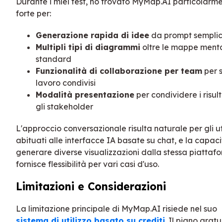
Durante i miei test, ho trovato MyMap.AI particolarm
forte per:
Generazione rapida di idee
da prompt semplic
Multipli tipi di diagrammi
oltre le mappe menta
standard
Funzionalità di collaborazione per team
per s
lavoro condivisi
Modalità presentazione
per condividere i risul
gli stakeholder
L'approccio conversazionale risulta naturale per gli u
abituati alle interfacce IA basate su chat, e la capaci
generare diverse visualizzazioni dalla stessa piattaf
fornisce flessibilità per vari casi d'uso.
Limitazioni e Considerazioni
La limitazione principale di MyMap.AI risiede nel suo
sistema di utilizzo basato su crediti
. Il piano gratu