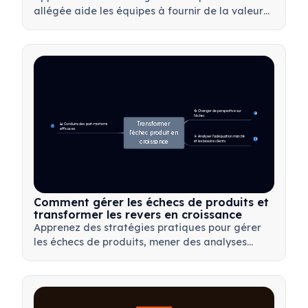
allégée aide les équipes à fournir de la valeur
plus rapidement en minimisant le gaspillage, en
utilisant les retours clients et en se concentrant
sur l'essentiel.
🔄 Changer de perspective sur 
4
l'échec
Transformer 
📊 Conduire des post-mortems 
7
efficaces
l'échec produit en 
🎯 Analyser l'adéquation marché 
14
croissance
et les besoins clients
Comment gérer les échecs de produits et
transformer les revers en croissance
Apprenez des stratégies pratiques pour gérer
les échecs de produits, mener des analyses
post-mortem efficaces et transformer les revers
en opportunités d'apprentissage précieuses
pour votre équipe.