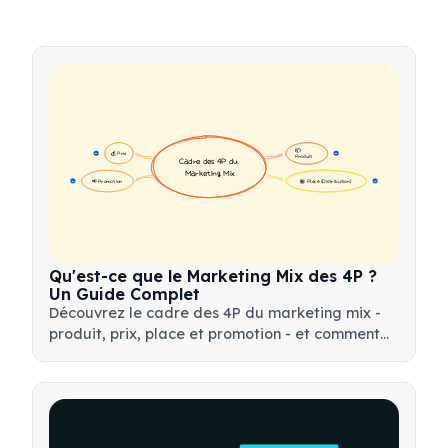
📦 
💰 Prix
16
16
Produit
Cadre des 4P du 
Marketing Mix
📢 Promotion
🏪 Place (Distribution)
17
17
Qu'est-ce que le Marketing Mix des 4P ?
Un Guide Complet
Découvrez le cadre des 4P du marketing mix -
produit, prix, place et promotion - et comment
utiliser cet outil stratégique pour élaborer des
stratégies marketing efficaces.