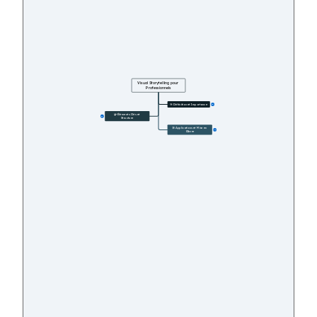
Visual Storytelling pour 
Professionnels
🎯 Définition et Importance
10
🧩 Éléments Clés et 
16
Structure
🛠️ Applications et Mise en 
23
Œuvre