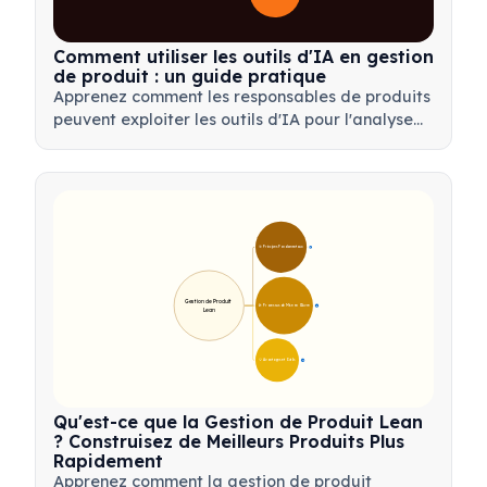
Comment utiliser les outils d'IA en gestion
de produit : un guide pratique
Apprenez comment les responsables de produits
peuvent exploiter les outils d'IA pour l'analyse
de données, l'automatisation et la prise de
décision afin de rationaliser les flux de travail et
de stimuler l'innovation produit.
🎯 Principes Fondamentaux
9
Gestion de Produit 
🛠️ Processus de Mise en Œuvre
12
Lean
💡 Avantages et Outils
17
Qu'est-ce que la Gestion de Produit Lean
? Construisez de Meilleurs Produits Plus
Rapidement
Apprenez comment la gestion de produit