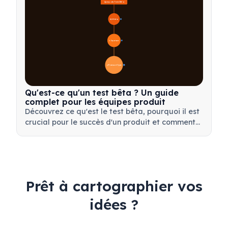
Aperçu des Tests Bêta
🔍 Définition
4
🎯 Importance
7
📋 Processus et Types
20
Qu'est-ce qu'un test bêta ? Un guide
complet pour les équipes produit
Découvrez ce qu'est le test bêta, pourquoi il est
crucial pour le succès d'un produit et comment
mener des tests bêta efficaces pour valider
votre produit avant son lancement.
Prêt à cartographier vos
idées ?