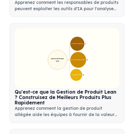
Apprenez comment les responsables de produits
peuvent exploiter les outils d'IA pour l'analyse
de données, l'automatisation et la prise de
décision afin de rationaliser les flux de travail et
de stimuler l'innovation produit.
🎯 Principes Fondamentaux
9
Gestion de Produit 
🛠️ Processus de Mise en Œuvre
12
Lean
💡 Avantages et Outils
17
Qu'est-ce que la Gestion de Produit Lean
? Construisez de Meilleurs Produits Plus
Rapidement
Apprenez comment la gestion de produit
allégée aide les équipes à fournir de la valeur
plus rapidement en minimisant le gaspillage, en
utilisant les retours clients et en se concentrant
sur l'essentiel.