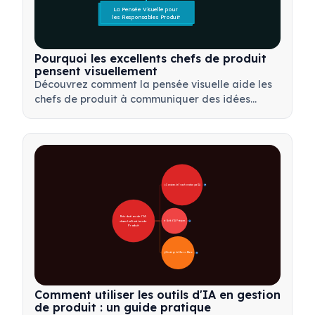
La Pensée Visuelle pour 
les Responsables Produit
Pourquoi les excellents chefs de produit
pensent visuellement
Découvrez comment la pensée visuelle aide les
chefs de produit à communiquer des idées
complexes, à prendre des décisions plus
rapidement et à aligner les parties prenantes en
utilisant des cadres tels que les cartes mentales
et les arbres de produits.
🚀 Domaines de Transformation par l'IA
28
Révolution de l'IA 
dans la Gestion de 
🛠️ Outils d'IA Pratiques
31
Produit
📋 Stratégie de Mise en Œuvre
33
Comment utiliser les outils d'IA en gestion
de produit : un guide pratique