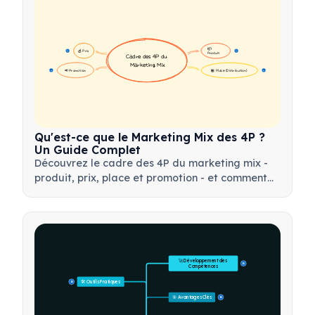
📦 
💰 Prix
16
16
Produit
Cadre des 4P du 
Marketing Mix
📢 Promotion
🏪 Place (Distribution)
17
17
Qu'est-ce que le Marketing Mix des 4P ?
Un Guide Complet
Découvrez le cadre des 4P du marketing mix -
produit, prix, place et promotion - et comment
utiliser cet outil stratégique pour élaborer des
stratégies marketing efficaces.
🚀 Développement des 
15
Compétences
🛠️ Outils Pratiques
15
🎯 Avantages Clés
15