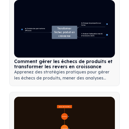
🔄 Changer de perspective sur 
4
l'échec
Transformer 
📊 Conduire des post-mortems 
7
efficaces
l'échec produit en 
🎯 Analyser l'adéquation marché 
14
croissance
et les besoins clients
Comment gérer les échecs de produits et
transformer les revers en croissance
Apprenez des stratégies pratiques pour gérer
les échecs de produits, mener des analyses
post-mortem efficaces et transformer les revers
en opportunités d'apprentissage précieuses
pour votre équipe.
Aperçu des Tests Bêta
🔍 Définition
4
🎯 Importance
7