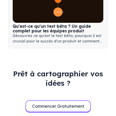
📋 Processus et Types
20
Qu'est-ce qu'un test bêta ? Un guide
complet pour les équipes produit
Découvrez ce qu'est le test bêta, pourquoi il est
crucial pour le succès d'un produit et comment
mener des tests bêta efficaces pour valider
votre produit avant son lancement.
Prêt à cartographier vos
idées ?
Commencer Gratuitement