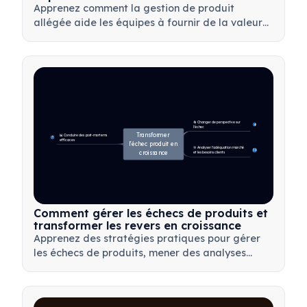
Apprenez comment la gestion de produit
allégée aide les équipes à fournir de la valeur
plus rapidement en minimisant le gaspillage, en
utilisant les retours clients et en se concentrant
sur l'essentiel.
🔄 Changer de perspective sur 
4
l'échec
Transformer 
📊 Conduire des post-mortems 
7
efficaces
l'échec produit en 
🎯 Analyser l'adéquation marché 
14
croissance
et les besoins clients
Comment gérer les échecs de produits et
transformer les revers en croissance
Apprenez des stratégies pratiques pour gérer
les échecs de produits, mener des analyses
post-mortem efficaces et transformer les revers
en opportunités d'apprentissage précieuses
pour votre équipe.