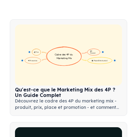
📦 
💰 Prix
16
16
Produit
Cadre des 4P du 
Marketing Mix
📢 Promotion
🏪 Place (Distribution)
17
17
Qu'est-ce que le Marketing Mix des 4P ?
Un Guide Complet
Découvrez le cadre des 4P du marketing mix -
produit, prix, place et promotion - et comment
utiliser cet outil stratégique pour élaborer des
stratégies marketing efficaces.