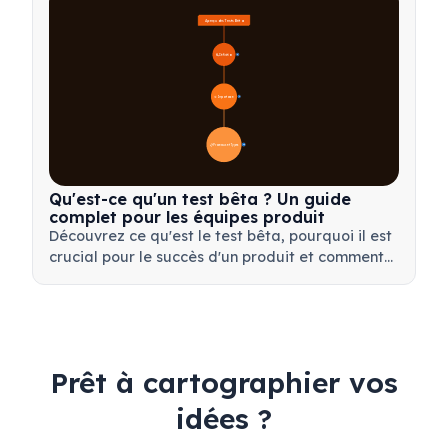
Aperçu des Tests Bêta
🔍 Définition
4
🎯 Importance
7
📋 Processus et Types
20
Qu'est-ce qu'un test bêta ? Un guide
complet pour les équipes produit
Découvrez ce qu'est le test bêta, pourquoi il est
crucial pour le succès d'un produit et comment
mener des tests bêta efficaces pour valider
votre produit avant son lancement.
Prêt à cartographier vos
idées ?