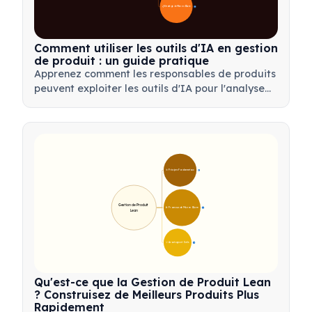
📋 Stratégie de Mise en Œuvre
33
Comment utiliser les outils d'IA en gestion
de produit : un guide pratique
Apprenez comment les responsables de produits
peuvent exploiter les outils d'IA pour l'analyse
de données, l'automatisation et la prise de
décision afin de rationaliser les flux de travail et
de stimuler l'innovation produit.
🎯 Principes Fondamentaux
9
Gestion de Produit 
🛠️ Processus de Mise en Œuvre
12
Lean
💡 Avantages et Outils
17
Qu'est-ce que la Gestion de Produit Lean
? Construisez de Meilleurs Produits Plus
Rapidement