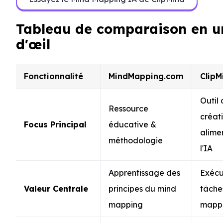
Tableau de comparaison en u
d'œil
Fonctionnalité
MindMapping.com
ClipM
Outil
Ressource
créat
Focus Principal
éducative &
alime
méthodologie
l'IA
Apprentissage des
Exécu
Valeur Centrale
principes du mind
tâche
mapping
mapp