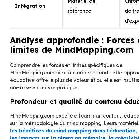
Matériel de
Chrom
Intégration
référence
de tra
d'exp
Analyse approfondie : Forces 
limites de MindMapping.com
Comprendre les forces et limites spécifiques de
MindMapping.com aide à clarifier quand cette appr
éducative offre le plus de valeur et où elle est insuff
une mise en œuvre pratique.
Profondeur et qualité du contenu éduc
MindMapping.com excelle à fournir un contenu éduca
sur la méthodologie du mind mapping. Leurs matériel
les bénéfices du mind mapping dans l'éducation, 
les impacts sur la rétention mémoire, la créativité