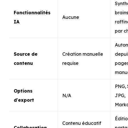
Synth
Fonctionnalités
brain
Aucune
IA
raffi
par c
Auto
Source de
Création manuelle
depui
contenu
requise
pages
manu
PNG, 
Options
N/A
JPG,
d'export
Mark
Éditio
Contenu éducatif
Collaboration
parta