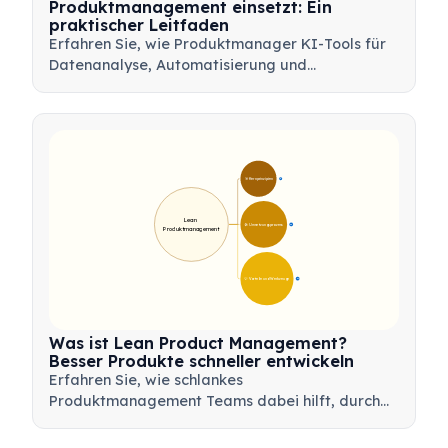
Produktmanagement einsetzt: Ein
praktischer Leitfaden
Erfahren Sie, wie Produktmanager KI-Tools für
Datenanalyse, Automatisierung und
Entscheidungsfindung nutzen können, um
Arbeitsabläufe zu optimieren und
Produktinnovationen voranzutreiben.
🎯 Kernprinzipien
9
Lean 
🛠️ Umsetzungsprozess
12
Produktmanagement
💡 Vorteile und Werkzeuge
17
Was ist Lean Product Management?
Besser Produkte schneller entwickeln
Erfahren Sie, wie schlankes
Produktmanagement Teams dabei hilft, durch
Minimierung von Verschwendung, Nutzung von
Kundenfeedback und Fokussierung auf das