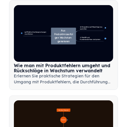
Wesentliche schneller Mehrwert zu liefern.
🔄 Perspektive auf Misserfolge neu 
4
ausrichten
Aus 
📊 Effektive Nachbesprechungen 
7
Produktmisserfol
durchführen
gen Wachstum 
🎯 Marktfit und 
14
Kundenbedürfnisse analysieren
generieren
Wie man mit Produktfehlern umgeht und
Rückschläge in Wachstum verwandelt
Erlernen Sie praktische Strategien für den
Umgang mit Produktfehlern, die Durchführung
effektiver Nachbesprechungen und die
Transformation von Rückschlägen in wertvolle
Lernmöglichkeiten für Ihr Team.
Beta-Test-Übersicht
🔍 Definition
4