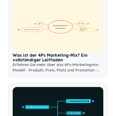
💰 Preis
📦 Produkt
16
16
4Ps Marketing-Mix-
Rahmenwerk
🏪 Platzierung 
📢 Promotion (Kommunikation)
17
17
(Vertrieb)
Was ist der 4Ps Marketing-Mix? Ein
vollständiger Leitfaden
Erfahren Sie mehr über das 4Ps-Marketingmix-
Modell - Produkt, Preis, Platz und Promotion -
und wie Sie dieses strategische Werkzeug
nutzen können, um effektive
Marketingstrategien zu entwickeln.
🚀 Kompetenzentwicklung
15
🛠️ Praktische Werkzeuge
15
🎯 Kernvorteile
15