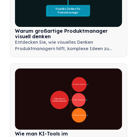
Visuelles Denken für 
Produktmanager
Warum großartige Produktmanager
visuell denken
Entdecken Sie, wie visuelles Denken
Produktmanagern hilft, komplexe Ideen zu
kommunizieren, schnellere Entscheidungen zu
treffen und Stakeholder mit Rahmenwerken wie
Mindmaps und Produktbäumen abzustimmen.
🚀 KI-Transformationsbereiche
28
KI-Revolution im 
🛠️ Praktische KI-Werkzeuge
31
Produktmanagement
📋 Implementierungsstrategie
33
Wie man KI-Tools im