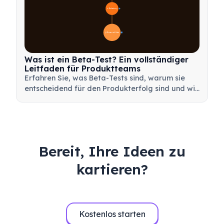
🎯 Bedeutung
7
📋 Prozess und Arten
20
Was ist ein Beta-Test? Ein vollständiger
Leitfaden für Produktteams
Erfahren Sie, was Beta-Tests sind, warum sie
entscheidend für den Produkterfolg sind und wie
Sie effektive Beta-Tests durchführen, um Ihr
Produkt vor dem Launch zu validieren.
Bereit, Ihre Ideen zu
kartieren?
Kostenlos starten