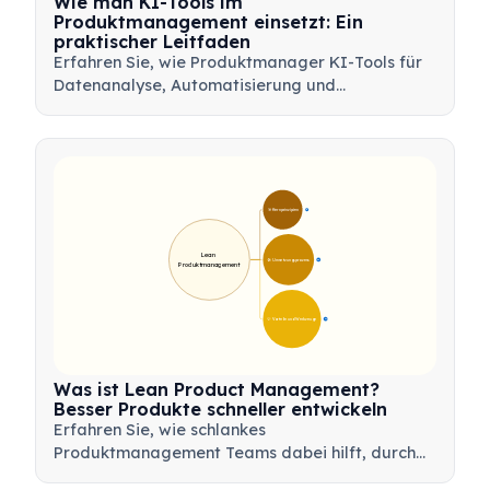
Wie man KI-Tools im
Produktmanagement einsetzt: Ein
praktischer Leitfaden
Erfahren Sie, wie Produktmanager KI-Tools für
Datenanalyse, Automatisierung und
Entscheidungsfindung nutzen können, um
Arbeitsabläufe zu optimieren und
Produktinnovationen voranzutreiben.
🎯 Kernprinzipien
9
Lean 
🛠️ Umsetzungsprozess
12
Produktmanagement
💡 Vorteile und Werkzeuge
17
Was ist Lean Product Management?
Besser Produkte schneller entwickeln
Erfahren Sie, wie schlankes
Produktmanagement Teams dabei hilft, durch
Minimierung von Verschwendung, Nutzung von