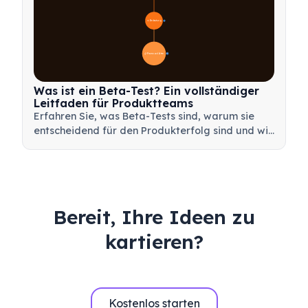
🎯 Bedeutung
7
📋 Prozess und Arten
20
Was ist ein Beta-Test? Ein vollständiger
Leitfaden für Produktteams
Erfahren Sie, was Beta-Tests sind, warum sie
entscheidend für den Produkterfolg sind und wie
Sie effektive Beta-Tests durchführen, um Ihr
Produkt vor dem Launch zu validieren.
Bereit, Ihre Ideen zu
kartieren?
Kostenlos starten