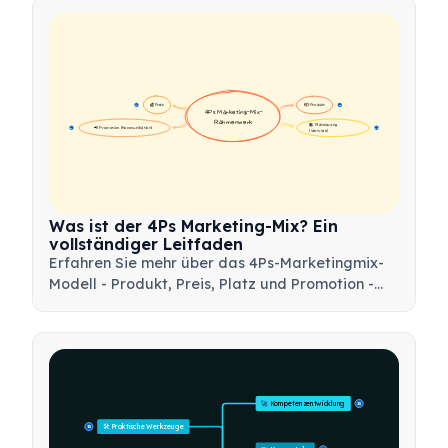
💰 Preis
📦 Produkt
16
16
4Ps Marketing-Mix-
Rahmenwerk
🏪 Platzierung 
📢 Promotion (Kommunikation)
17
17
(Vertrieb)
Was ist der 4Ps Marketing-Mix? Ein
vollständiger Leitfaden
Erfahren Sie mehr über das 4Ps-Marketingmix-
Modell - Produkt, Preis, Platz und Promotion -
und wie Sie dieses strategische Werkzeug
nutzen können, um effektive
Marketingstrategien zu entwickeln.
🚀 Kompetenzentwicklung
15
🛠️ Praktische Werkzeuge
15