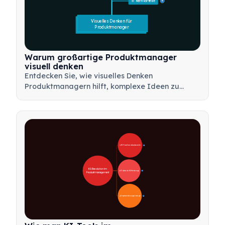
🎯 Kernvorteile
15
Visuelles Denken für 
Produktmanager
Warum großartige Produktmanager
visuell denken
Entdecken Sie, wie visuelles Denken
Produktmanagern hilft, komplexe Ideen zu
kommunizieren, schnellere Entscheidungen zu
treffen und Stakeholder mit Rahmenwerken wie
Mindmaps und Produktbäumen abzustimmen.
🚀 KI-Transformationsbereiche
28
KI-Revolution im 
🛠️ Praktische KI-Werkzeuge
31
Produktmanagement
📋 Implementierungsstrategie
33