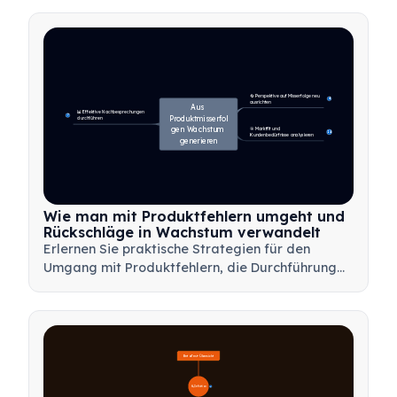
Kundenfeedback und Fokussierung auf das
Wesentliche schneller Mehrwert zu liefern.
🔄 Perspektive auf Misserfolge neu 
4
ausrichten
Aus 
📊 Effektive Nachbesprechungen 
7
Produktmisserfol
durchführen
gen Wachstum 
🎯 Marktfit und 
14
Kundenbedürfnisse analysieren
generieren
Wie man mit Produktfehlern umgeht und
Rückschläge in Wachstum verwandelt
Erlernen Sie praktische Strategien für den
Umgang mit Produktfehlern, die Durchführung
effektiver Nachbesprechungen und die
Transformation von Rückschlägen in wertvolle
Lernmöglichkeiten für Ihr Team.
Beta-Test-Übersicht
🔍 Definition
4