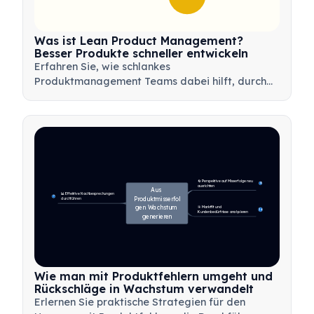
Was ist Lean Product Management?
Besser Produkte schneller entwickeln
Erfahren Sie, wie schlankes
Produktmanagement Teams dabei hilft, durch
Minimierung von Verschwendung, Nutzung von
Kundenfeedback und Fokussierung auf das
Wesentliche schneller Mehrwert zu liefern.
🔄 Perspektive auf Misserfolge neu 
4
ausrichten
Aus 
📊 Effektive Nachbesprechungen 
7
Produktmisserfol
durchführen
gen Wachstum 
🎯 Marktfit und 
14
Kundenbedürfnisse analysieren
generieren
Wie man mit Produktfehlern umgeht und
Rückschläge in Wachstum verwandelt
Erlernen Sie praktische Strategien für den