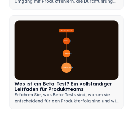
Umgang mit Produktfehlern, die Durchführung
effektiver Nachbesprechungen und die
Transformation von Rückschlägen in wertvolle
Lernmöglichkeiten für Ihr Team.
Beta-Test-Übersicht
🔍 Definition
4
🎯 Bedeutung
7
📋 Prozess und Arten
20
Was ist ein Beta-Test? Ein vollständiger
Leitfaden für Produktteams
Erfahren Sie, was Beta-Tests sind, warum sie
entscheidend für den Produkterfolg sind und wie
Sie effektive Beta-Tests durchführen, um Ihr
Produkt vor dem Launch zu validieren.