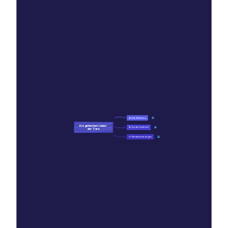
🧠 Grundbausteine
10
Die geheimen Leben 
👑 Soziale Strukturen
13
der Tiere
🎯 Überlebensstrategien
48