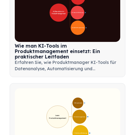
KI-Revolution im 
🛠️ Praktische KI-Werkzeuge
31
Produktmanagement
📋 Implementierungsstrategie
33
Wie man KI-Tools im
Produktmanagement einsetzt: Ein
praktischer Leitfaden
Erfahren Sie, wie Produktmanager KI-Tools für
Datenanalyse, Automatisierung und
Entscheidungsfindung nutzen können, um
Arbeitsabläufe zu optimieren und
Produktinnovationen voranzutreiben.
🎯 Kernprinzipien
9
Lean 
🛠️ Umsetzungsprozess
12
Produktmanagement
💡 Vorteile und Werkzeuge
17