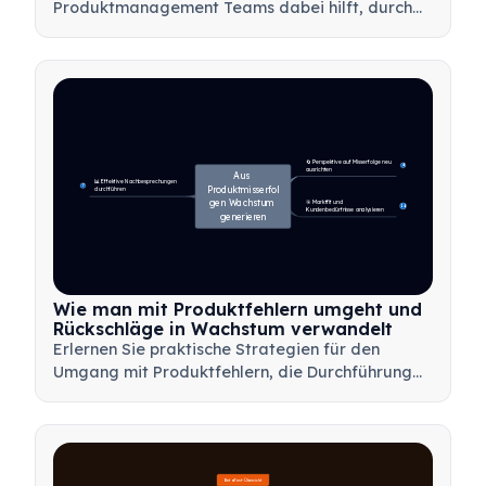
Produktmanagement Teams dabei hilft, durch
Minimierung von Verschwendung, Nutzung von
Kundenfeedback und Fokussierung auf das
Wesentliche schneller Mehrwert zu liefern.
🔄 Perspektive auf Misserfolge neu 
4
ausrichten
Aus 
📊 Effektive Nachbesprechungen 
7
Produktmisserfol
durchführen
gen Wachstum 
🎯 Marktfit und 
14
Kundenbedürfnisse analysieren
generieren
Wie man mit Produktfehlern umgeht und
Rückschläge in Wachstum verwandelt
Erlernen Sie praktische Strategien für den
Umgang mit Produktfehlern, die Durchführung
effektiver Nachbesprechungen und die
Transformation von Rückschlägen in wertvolle
Lernmöglichkeiten für Ihr Team.
Beta-Test-Übersicht