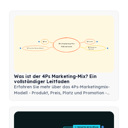
💰 Preis
📦 Produkt
16
16
4Ps Marketing-Mix-
Rahmenwerk
🏪 Platzierung 
📢 Promotion (Kommunikation)
17
17
(Vertrieb)
Was ist der 4Ps Marketing-Mix? Ein
vollständiger Leitfaden
Erfahren Sie mehr über das 4Ps-Marketingmix-
Modell - Produkt, Preis, Platz und Promotion -
und wie Sie dieses strategische Werkzeug
nutzen können, um effektive
Marketingstrategien zu entwickeln.
🚀 Kompetenzentwicklung
15