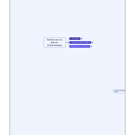
🎯 Kernaufgaben
15
Überblick über die 
Rolle des 
🔧 Wichtige erforderliche Fähigkeiten
15
Produktmanagers
📊 Rollenvergleiche und Werkzeuge
14
KI-gestützte Werkzeuge wie ClipMind für Mindmap
Analyse