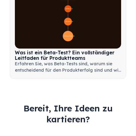
🔍 Definition
4
🎯 Bedeutung
7
📋 Prozess und Arten
20
Was ist ein Beta-Test? Ein vollständiger
Leitfaden für Produktteams
Erfahren Sie, was Beta-Tests sind, warum sie
entscheidend für den Produkterfolg sind und wie
Sie effektive Beta-Tests durchführen, um Ihr
Produkt vor dem Launch zu validieren.
Bereit, Ihre Ideen zu
kartieren?