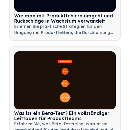
Wie man mit Produktfehlern umgeht und
Rückschläge in Wachstum verwandelt
Erlernen Sie praktische Strategien für den
Umgang mit Produktfehlern, die Durchführung
effektiver Nachbesprechungen und die
Transformation von Rückschlägen in wertvolle
Lernmöglichkeiten für Ihr Team.
Beta-Test-Übersicht
🔍 Definition
4
🎯 Bedeutung
7
📋 Prozess und Arten
20
Was ist ein Beta-Test? Ein vollständiger
Leitfaden für Produktteams
Erfahren Sie, was Beta-Tests sind, warum sie