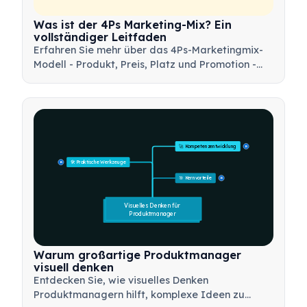
Was ist der 4Ps Marketing-Mix? Ein
vollständiger Leitfaden
Erfahren Sie mehr über das 4Ps-Marketingmix-
Modell - Produkt, Preis, Platz und Promotion -
und wie Sie dieses strategische Werkzeug
nutzen können, um effektive
Marketingstrategien zu entwickeln.
🚀 Kompetenzentwicklung
15
🛠️ Praktische Werkzeuge
15
🎯 Kernvorteile
15
Visuelles Denken für 
Produktmanager
Warum großartige Produktmanager
visuell denken
Entdecken Sie, wie visuelles Denken
Produktmanagern hilft, komplexe Ideen zu