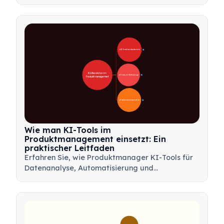
kommunizieren, schnellere Entscheidungen zu
treffen und Stakeholder mit Rahmenwerken wie
Mindmaps und Produktbäumen abzustimmen.
🚀 KI-Transformationsbereiche
28
KI-Revolution im 
🛠️ Praktische KI-Werkzeuge
31
Produktmanagement
📋 Implementierungsstrategie
33
Wie man KI-Tools im
Produktmanagement einsetzt: Ein
praktischer Leitfaden
Erfahren Sie, wie Produktmanager KI-Tools für
Datenanalyse, Automatisierung und
Entscheidungsfindung nutzen können, um
Arbeitsabläufe zu optimieren und
Produktinnovationen voranzutreiben.