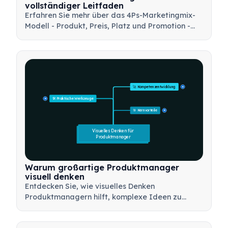
vollständiger Leitfaden
Erfahren Sie mehr über das 4Ps-Marketingmix-
Modell - Produkt, Preis, Platz und Promotion -
und wie Sie dieses strategische Werkzeug
nutzen können, um effektive
Marketingstrategien zu entwickeln.
🚀 Kompetenzentwicklung
15
🛠️ Praktische Werkzeuge
15
🎯 Kernvorteile
15
Visuelles Denken für 
Produktmanager
Warum großartige Produktmanager
visuell denken
Entdecken Sie, wie visuelles Denken
Produktmanagern hilft, komplexe Ideen zu
kommunizieren, schnellere Entscheidungen zu
treffen und Stakeholder mit Rahmenwerken wie