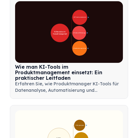
Mindmaps und Produktbäumen abzustimmen.
🚀 KI-Transformationsbereiche
28
KI-Revolution im 
🛠️ Praktische KI-Werkzeuge
31
Produktmanagement
📋 Implementierungsstrategie
33
Wie man KI-Tools im
Produktmanagement einsetzt: Ein
praktischer Leitfaden
Erfahren Sie, wie Produktmanager KI-Tools für
Datenanalyse, Automatisierung und
Entscheidungsfindung nutzen können, um
Arbeitsabläufe zu optimieren und
Produktinnovationen voranzutreiben.
🎯 Kernprinzipien
9