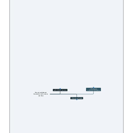
27
🔬 Mechanismen 
11
🕰️ Die Zeitleiste des Lebens
evolutionärer Veränderung
Die sich entfaltende 
Geschichte der Evolution 
der Tiere
🦴 Beweise aus Fossilien
12