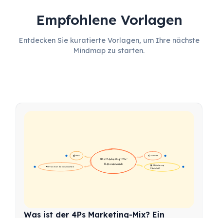
Empfohlene Vorlagen
Entdecken Sie kuratierte Vorlagen, um Ihre nächste
Mindmap zu starten.
💰 Preis
📦 Produkt
16
16
4Ps Marketing-Mix-
Rahmenwerk
🏪 Platzierung 
📢 Promotion (Kommunikation)
17
17
(Vertrieb)
Was ist der 4Ps Marketing-Mix? Ein