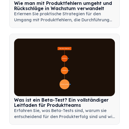
Wie man mit Produktfehlern umgeht und
Rückschläge in Wachstum verwandelt
Erlernen Sie praktische Strategien für den
Umgang mit Produktfehlern, die Durchführung
effektiver Nachbesprechungen und die
Transformation von Rückschlägen in wertvolle
Lernmöglichkeiten für Ihr Team.
Beta-Test-Übersicht
🔍 Definition
4
🎯 Bedeutung
7
📋 Prozess und Arten
20
Was ist ein Beta-Test? Ein vollständiger
Leitfaden für Produktteams
Erfahren Sie, was Beta-Tests sind, warum sie
entscheidend für den Produkterfolg sind und wie
Sie effektive Beta-Tests durchführen, um Ihr
Produkt vor dem Launch zu validieren.