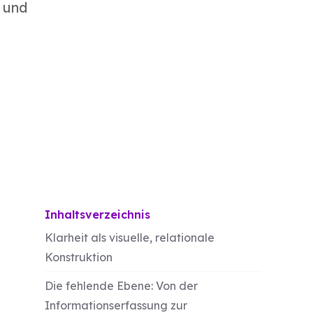
 und
Die Architektur der Beschäftigung: Wie
unsere Werkzeuge das Denken
fragmentieren
Inhaltsverzeichnis
Klarheit als visuelle, relationale
Konstruktion
Die fehlende Ebene: Von der
Informationserfassung zur