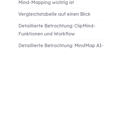
Mind-Mapping wichtig ist
Vergleichstabelle auf einen Blick
Detaillierte Betrachtung: ClipMind-
Funktionen und Workflow
Detaillierte Betrachtung: MindMap AI-
Funktionen und Workflow
Praktische Szenarien und Ergebnisse
Wann man ClipMind vs. MindMap AI
wählen sollte
Vergleich von Datenschutz und
Datenhandhabung
Integration in bestehende Workflows