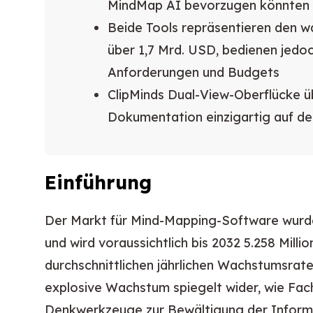
MindMap AI bevorzugen könnten
Beide Tools repräsentieren den
über 1,7 Mrd. USD, bedienen jedo
Anforderungen und Budgets
ClipMinds Dual-View-Oberflücke üb
Dokumentation einzigartig auf d
Einführung
Der Markt für Mind-Mapping-Software wur
und wird voraussichtlich bis 2032 5.258 Milli
durchschnittlichen jährlichen Wachstumsrat
explosive Wachstum spiegelt wider, wie Fach
Denkwerkzeuge zur Bewältigung der Inform