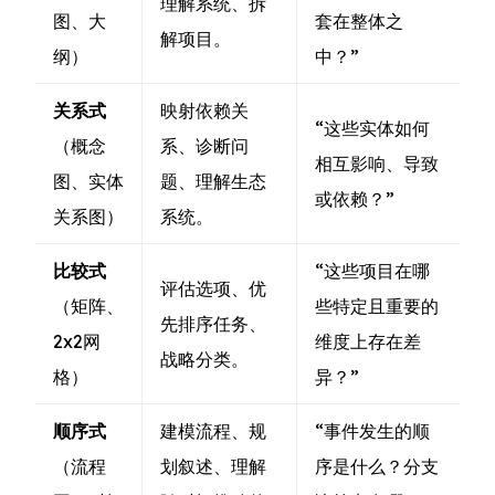
理解系统、拆
图、大
套在整体之
解项目。
纲）
中？”
关系式
映射依赖关
“这些实体如何
（概念
系、诊断问
相互影响、导致
图、实体
题、理解生态
或依赖？”
关系图）
系统。
比较式
“这些项目在哪
评估选项、优
（矩阵、
些特定且重要的
先排序任务、
2x2网
维度上存在差
战略分类。
格）
异？”
顺序式
建模流程、规
“事件发生的顺
（流程
划叙述、理解
序是什么？分支