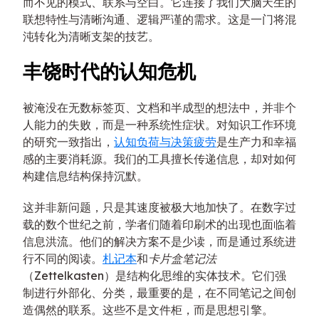
而不见的模式、联系与空白。它连接了我们大脑天生的
联想特性与清晰沟通、逻辑严谨的需求。这是一门将混
沌转化为清晰支架的技艺。
丰饶时代的认知危机
被淹没在无数标签页、文档和半成型的想法中，并非个
人能力的失败，而是一种系统性症状。对知识工作环境
的研究一致指出，
认知负荷与决策疲劳
是生产力和幸福
感的主要消耗源。我们的工具擅长传递信息，却对如何
构建信息结构保持沉默。
这并非新问题，只是其速度被极大地加快了。在数字过
载的数个世纪之前，学者们随着印刷术的出现也面临着
信息洪流。他们的解决方案不是少读，而是通过系统进
行不同的阅读。
札记本
和
卡片盒笔记法
（Zettelkasten）是结构化思维的实体技术。它们强
制进行外部化、分类，最重要的是，在不同笔记之间创
造偶然的联系。这些不是文件柜，而是思想引擎。