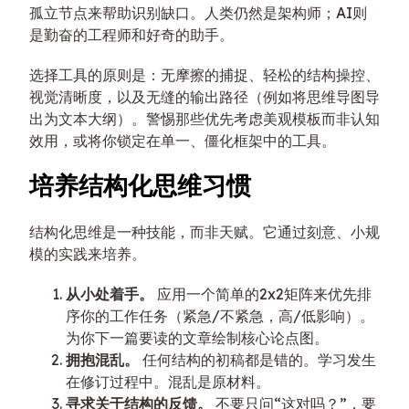
孤立节点来帮助识别缺口。人类仍然是架构师；AI则
是勤奋的工程师和好奇的助手。
选择工具的原则是：无摩擦的捕捉、轻松的结构操控、
视觉清晰度，以及无缝的输出路径（例如将思维导图导
出为文本大纲）。警惕那些优先考虑美观模板而非认知
效用，或将你锁定在单一、僵化框架中的工具。
培养结构化思维习惯
结构化思维是一种技能，而非天赋。它通过刻意、小规
模的实践来培养。
从小处着手。
应用一个简单的2x2矩阵来优先排
序你的工作任务（紧急/不紧急，高/低影响）。
为你下一篇要读的文章绘制核心论点图。
拥抱混乱。
任何结构的初稿都是错的。学习发生
在修订过程中。混乱是原材料。
寻求关于结构的反馈。
不要只问“这对吗？”，要