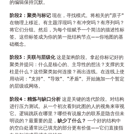
的编辑保持沉默。
阶段2：聚类与标记
现在，寻找模式。将相关的“原子”
在物理上移近。有主题浮现吗？有冲突吗？有序列吗？
将它们分组。然后，为每个组赋予一个简洁的描述性标
签。这些标签成为你的第一批结构节点——你地图的基
础概念。
阶段3：关联与层级化
这是架构阶段。拿起你标记好的
聚类并提问：什么是核心的、主导性的想法？支撑的支
柱是什么？这些聚类如何连接？画出连线。在连线上使
用动词：“支持”、“导致”、“矛盾”。开始施加一个暂定
的层级或网络。
阶段4：精炼与缺口分析
这是关键的迭代阶段。对结构
进行压力测试。从一个初次看到此图的人的视角来审视
它。逻辑跳跃在哪里？哪些有说服力的联系是隐含但未
明说的？最重要的是，
缺少了什么？
一个好的结构中
的空白处通常比已填充的部分更有价值——它们直接指