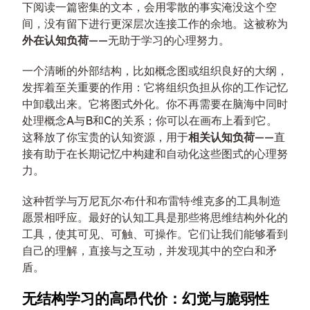
下阅读一篇密集的文本，会用零散的事实淹没这个空
间，没有留下进行更深层次连接工作的余地。这被称为
外在认知负荷
——无助于学习的心理努力。
一个清晰的外部结构，比如概念图或组织良好的大纲，
发挥着至关重要的作用：它将组织负担从你的工作记忆
中卸载出来。它将图式外化。你不再需要在脑海中同时
处理概念A与B和C的关系；你可以在画布上看到它。
这释放了你宝贵的认知资源，用于
相关认知负荷
——直
接有助于在长期记忆中构建和自动化这些图式的心理努
力。
这种哲学与万尼瓦尔·布什和布雷特·维克多的工具制造
愿景相呼应。最好的认知工具是那些将思维结构外化的
工具，使其可见、可触、可操作。它们让我们能够看到
自己的理解，直接与之互动，并发现其中的空白和矛
盾。
无结构学习的高昂代价：幻觉与脆弱性