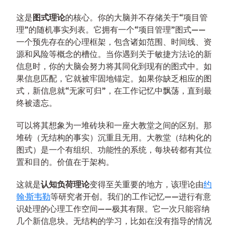
这是
图式理论
的核心。你的大脑并不存储关于“项目管
理”的随机事实列表。它拥有一个“项目管理”图式——
一个预先存在的心理框架，包含诸如范围、时间线、资
源和风险等概念的槽位。当你遇到关于敏捷方法论的新
信息时，你的大脑会努力将其同化到现有的图式中。如
果信息匹配，它就被牢固地锚定。如果你缺乏相应的图
式，新信息就“无家可归”，在工作记忆中飘荡，直到最
终被遗忘。
可以将其想象为一堆砖块和一座大教堂之间的区别。那
堆砖（无结构的事实）沉重且无用。大教堂（结构化的
图式）是一个有组织、功能性的系统，每块砖都有其位
置和目的。价值在于架构。
这就是
认知负荷理论
变得至关重要的地方，该理论由
约
翰·斯韦勒
等研究者开创。我们的工作记忆——进行有意
识处理的心理工作空间——极其有限。它一次只能容纳
几个新信息块。无结构的学习，比如在没有指导的情况