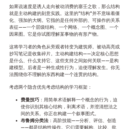
如果说速度是诱人走向被动消费的塞壬之歌，那么结构
就是主动构建的刻意实践。这里的“结构”并不意味着僵
化、强加的大纲。它指的是任何外部的、可操作的关系
表征——一个层级结构、一个网络、一个概念图、一个
因果图。它是你试图理解某事物的有形产物。
这将学习者的角色从旁观者转变为建筑师。被动高亮或
抄写笔记是收集碎片。主动构建结构——决定核心思想
是什么、什么支持它、这些支持之间如何关联——是构
建模型。后者是一种生成性行为，迫使理解发生。你无
法围绕你不理解的东西构建一个连贯的结构。
考虑两个隐含优先考虑结构的学习框架：
费曼技巧
：用简单术语解释一个概念的行为，迫
使你识别其核心结构，剥离术语，并澄清想法之
间的关系。你正在构建一个叙事图式。
布鲁姆分类法
：高阶技能——分析、评估、创造
——都是结构性操作。它们需要解构、比较、批