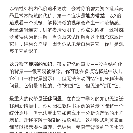
以牺牲结构为代价追求速度，会对你的智力资本造成高
昂且常常隐藏的代价。第一个症状是
能力错觉
。以2倍
速观看一个流畅、解释清晰的视频会产生一种流畅感。
概念逻辑连贯，讲解者清晰明了，你点头附和。这种感
觉被误认为是理解。当你后来试图解释这个概念或应用
它时，结构会崩塌，因为你从未亲自构建它；你只是观
察了它的影子。
这导致了
脆弱的知识
。孤立记忆的事实——没有结构化
的背景——很容易被移除。你可能在多项选择题中认出
它们（一种背景提示），但无法主动回忆它们来解决新
问题。它们是惰性的。你“知道”它，但无法“使用”它。
最重大的代价是
迁移问题
。在真空中学习的知识无法迁
移到新情境中。你可能在教科书示例的背景下理解一个
统计原理，但无法看出它如何应用于分析你产品的用户
增长。迁移依赖于深刻的抽象图式，这些图式剥离表面
细节以揭示潜在原理。无结构、受限于背景的学习永远