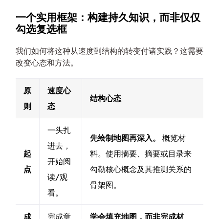
一个实用框架：构建持久知识，而非仅仅
勾选复选框
我们如何将这种从速度到结构的转变付诸实践？这需要
改变心态和方法。
原
速度心
结构心态
则
态
一头扎
先绘制地图再深入。
概览材
进去，
起
料。使用摘要、摘要或目录来
开始阅
点
勾勒核心概念及其推测关系的
读/观
骨架图。
看。
成
完成章
学会填充地图，而非完成材