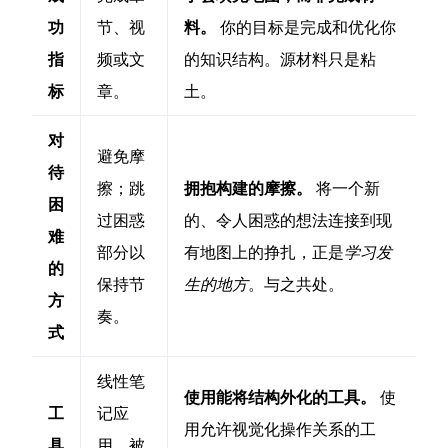
功
节、视
料。
你的目标是完成和优化你
指
频或文
的知识结构。源材料只是粘
标
章。
土。
对
避免摩
待
擦；跳
拥抱构建的摩擦。
将一个新
困
过困惑
的、令人困惑的想法连接到现
难
部分以
有地图上的挣扎，正是
学习发
的
保持节
生的地方
。与之共处。
方
奏。
式
线性笔
使用能将结构外化的工具。
使
工
记应
用允许视觉化操作关系的工
具
用、被