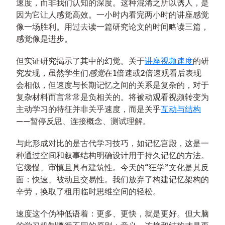
速度，而非我们认知的深度。这种混淆之所以诱人，是
因为它让人感觉高效。一小时内看完两小时的讲座感觉
像一场胜利。用过去读一篇研究论文的时间略读三篇，
感觉像是进步。
但实证研究揭示了其中的幻觉。关于
讲座视频速度
的研
究发现，虽然学生们
感觉
在1倍速或2倍速观看后表现
会相似，但速度与长期记忆之间的关系是复杂的，对于
复杂材料而言常常是负相关的。将被动观看视频转变为
主动学习的特征并非关乎速度，而是关乎
互动与结构
——暂停反思、连接概念、测试理解。
与此形成对比的是古代学习技巧，如记忆宫殿，这是一
种通过空间和叙事结构明确设计用于持久记忆的方法。
它缓慢、审慎且具有建筑性。今天的“狂学”文化是其反
面：快速、被动且交易性。我们放弃了构建记忆架构的
辛劳，换取了租用临时思维空间的轻松。
速度这个伪神低语着：更多、更快，就是更好。但大脑