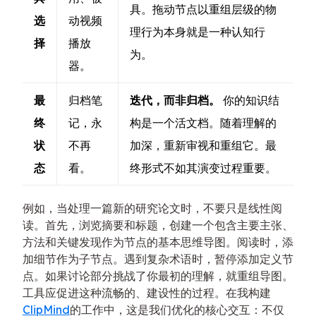
具。拖动节点以重组层级的物
选
动视频
理行为本身就是一种认知行
择
播放
为。
器。
最
归档笔
迭代，而非归档。
你的知识结
终
记，永
构是一个活文档。随着理解的
状
不再
加深，重新审视和重组它。最
态
看。
终形式不如其演变过程重要。
例如，当处理一篇新的研究论文时，不要只是线性阅
读。首先，浏览摘要和标题，创建一个包含主要主张、
方法和关键发现作为节点的基本思维导图。阅读时，添
加细节作为子节点。遇到复杂术语时，暂停添加定义节
点。如果讨论部分挑战了你最初的理解，就重组导图。
工具应促进这种流畅的、建设性的过程。在我构建
ClipMind
的工作中，这是我们优化的核心交互：不仅